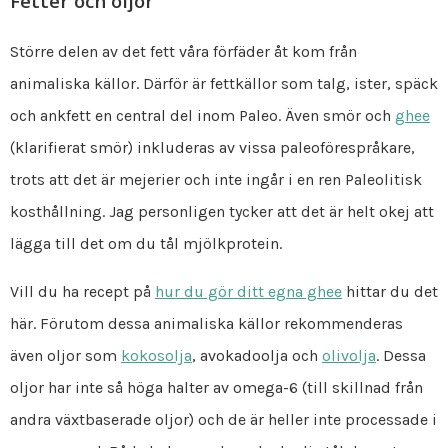
Fetter och oljor
Större delen av det fett våra förfäder åt kom från
animaliska källor. Därför är fettkällor som talg, ister, späck
och ankfett en central del inom Paleo. Även smör och
ghee
(klarifierat smör) inkluderas av vissa paleoförespråkare,
trots att det är mejerier och inte ingår i en ren Paleolitisk
kosthållning. Jag personligen tycker att det är helt okej att
lägga till det om du tål mjölkprotein.
Vill du ha recept på
hur du gör ditt egna ghee
hittar du det
här. Förutom dessa animaliska källor rekommenderas
även oljor som
kokosolja
, avokadoolja och
olivolja
. Dessa
oljor har inte så höga halter av omega-6 (till skillnad från
andra växtbaserade oljor) och de är heller inte processade i