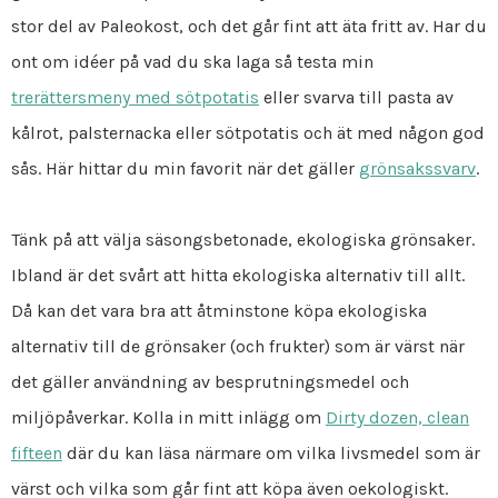
stor del av Paleokost, och det går fint att äta fritt av. Har du
ont om idéer på vad du ska laga så testa min
trerättersmeny med sötpotatis
eller svarva till pasta av
kålrot, palsternacka eller sötpotatis och ät med någon god
sås. Här hittar du min favorit när det gäller
grönsakssvarv
.
Tänk på att välja säsongsbetonade, ekologiska grönsaker.
Ibland är det svårt att hitta ekologiska alternativ till allt.
Då kan det vara bra att åtminstone köpa ekologiska
alternativ till de grönsaker (och frukter) som är värst när
det gäller användning av besprutningsmedel och
miljöpåverkar. Kolla in mitt inlägg om
Dirty dozen, clean
fifteen
där du kan läsa närmare om vilka livsmedel som är
värst och vilka som går fint att köpa även oekologiskt.