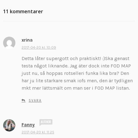
11 kommentarer
xrina
s
k
2017-04-20 kl. 10:09
r
Detta låter supergott och praktiskt! :)Ska genast
i
testa något liknande. Jag äter dock inte FOD MAP
v
just nu, så hoppas rotselleri funka lika bra? Den
e
har ju lite starkare smak iofs men, den är tydligen
r
:
mkt mer lättsmält om man ser i FOD MAP listan.
SVARA
s
Fanny
k
2017-04-20 kl. 11:25
r