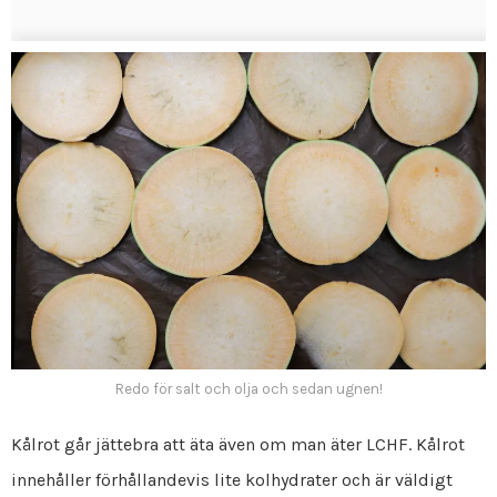
Redo för salt och olja och sedan ugnen!
Kålrot går jättebra att äta även om man äter LCHF. Kålrot
innehåller förhållandevis lite kolhydrater och är väldigt