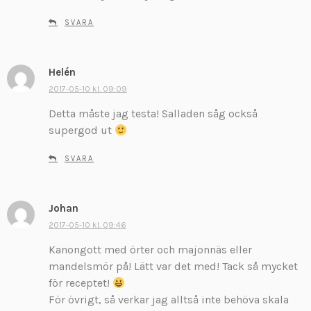
v
SVARA
e
r
:
Helén
s
k
2017-05-10 kl. 09:09
r
Detta måste jag testa! Salladen såg också
i
supergod ut
v
e
SVARA
r
:
Johan
s
k
2017-05-10 kl. 09:46
r
Kanongott med örter och majonnäs eller
i
mandelsmör på! Lätt var det med! Tack så mycket
v
för receptet!
e
För övrigt, så verkar jag alltså inte behöva skala
r