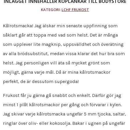
INLÄGGET INNEHÅLLER KÖPLÄNKAR TILL BODYSTORE
KATEGORI:
LCHF FRUKOST
Kålrotsmacka! Jag älskar min senaste uppfinning som
såklart går att toppa med vad som helst. Det är många
som upplever lite magknip, uppsvälldhet och överätning
av alla brödsubstitut, medan vissa klarar det hur bra som
helst. Jag personligen vill äta så mycket grönt som
möjligt, gärna varje mål. Då är mina kålrotsmackor
perfekt, de är dessutom supergoda!
Frukost får ju gärna gå snabbt och enkelt. Därför gör jag
minst 1 plåt kålrotsmackor per gång och förvarar i kylen.
Jag skivar varje kålrotsmacka ungefär 5 mm tjocka, saltar,
ringlar över oliv- eller kokosolja. Bakar i ugnen på ungefär