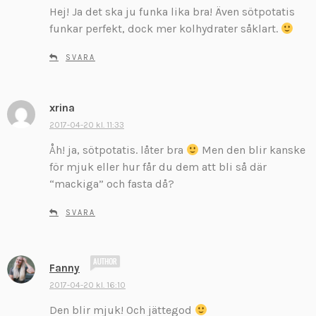
Hej! Ja det ska ju funka lika bra! Även sötpotatis
i
v
funkar perfekt, dock mer kolhydrater såklart.
e
r
SVARA
:
xrina
s
k
2017-04-20 kl. 11:33
r
Åh! ja, sötpotatis. låter bra
Men den blir kanske
i
för mjuk eller hur får du dem att bli så där
v
“mackiga” och fasta då?
e
r
SVARA
:
s
Fanny
k
2017-04-20 kl. 16:10
r
Den blir mjuk! Och jättegod
i