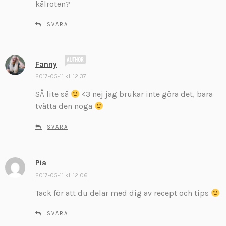
:
kålroten?
SVARA
s
Fanny
k
2017-05-11 kl. 12:37
r
SÅ lite så
<3 nej jag brukar inte göra det, bara
i
v
tvätta den noga
e
r
SVARA
:
Pia
s
k
2017-05-11 kl. 12:06
r
Tack för att du delar med dig av recept och tips
i
v
SVARA
e