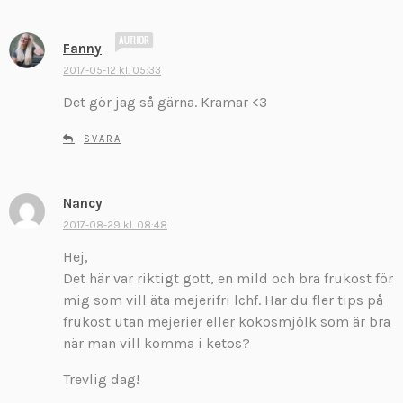
r
:
s
Fanny
k
2017-05-12 kl. 05:33
r
Det gör jag så gärna. Kramar <3
i
v
SVARA
e
r
:
Nancy
s
k
2017-08-29 kl. 08:48
r
Hej,
i
Det här var riktigt gott, en mild och bra frukost för
v
mig som vill äta mejerifri lchf. Har du fler tips på
e
frukost utan mejerier eller kokosmjölk som är bra
r
:
när man vill komma i ketos?
Trevlig dag!