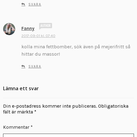
SVARA
s
Fanny
k
2017-09-01 kl. 07:40
r
kolla mina fettbomber, sök även på mejerifritt så
i
v
hittar du massor!
e
r
SVARA
:
Lämna ett svar
Din e-postadress kommer inte publiceras.
Obligatoriska
fält är märkta
*
Kommentar
*