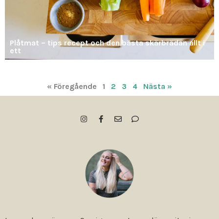
Plåtmat – tips recept och den bästa skärbrädan allt i
ett
« Föregående
1
2
3
4
Nästa »