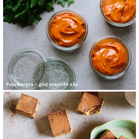
Paprikaröra – god mejerifri sås