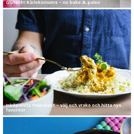
Glutenfri Kärleksmums – no bake & paleo
Inköpslista Paleokost – välj och vraka och hitta nya
favoriter