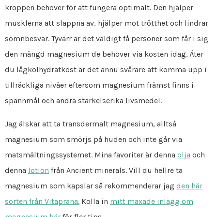
kroppen behöver för att fungera optimalt. Den hjälper
musklerna att slappna av, hjälper mot trötthet och lindrar
sömnbesvär. Tyvärr är det väldigt få personer som får i sig
den mängd magnesium de behöver via kosten idag. Äter
du lågkolhydratkost är det ännu svårare att komma upp i
tillräckliga nivåer eftersom magnesium främst finns i
spannmål och andra stärkelserika livsmedel.
Jag älskar att ta transdermalt magnesium, alltså
magnesium som smörjs på huden och inte går via
matsmältningssystemet. Mina favoriter är denna
olja
och
denna
lotion
från Ancient minerals. Vill du hellre ta
magnesium som kapslar så rekommenderar jag
den här
sorten från Vitaprana.
Kolla in
mitt maxade inlägg om
magnesium här
för fler tips.