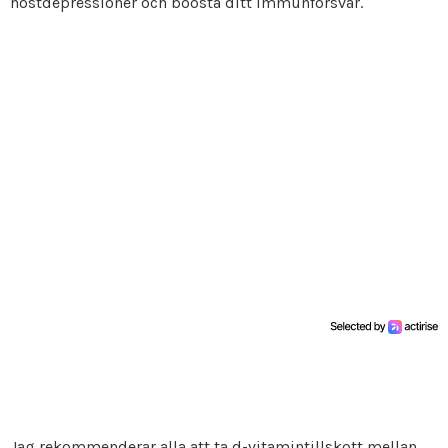
höstdepressioner och boosta ditt immunförsvar.
Jag rekommenderar alla att ta d-vitamintillskott mellan