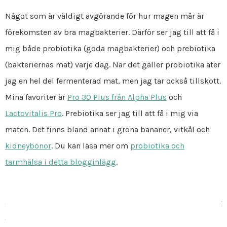
Något som är väldigt avgörande för hur magen mår är
förekomsten av bra magbakterier. Därför ser jag till att få i
mig både probiotika (goda magbakterier) och prebiotika
(bakteriernas mat) varje dag. När det gäller probiotika äter
jag en hel del fermenterad mat, men jag tar också tillskott.
Mina favoriter är
Pro 30 Plus från Alpha Plus
och
Lactovitalis Pro
. Prebiotika ser jag till att få i mig via
maten. Det finns bland annat i gröna bananer, vitkål och
kidneybönor
. Du kan läsa mer om
probiotika och
tarmhälsa i detta blogginlägg
.
Något annat som har förbättrat min maghälsa betydligt är
att äta enzymer. Ta gärna en titt på
mitt inlägg om enzymer
också om du inte redan gjort det.