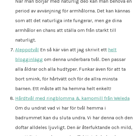
När man börjar med naturlig deo kan man behöva en
period av avvänjning för armhålorna. Det kan kännas
som att det naturliga inte fungerar, men ge dina
armhålor en chans att ställa om från starkt till
naturligt.
Aleppotvål
En så kär vän att jag skrivit ett
helt
blogginlägg
om denna underbara tvål. Den passar
alla åldrar och alla hudtyper. Funkar även för att ta
bort smink, för hårtvätt och för de allra minsta
barnen. Ett måste att ha hemma helt enkelt!
Hårdtvål med ringblomma & kamomill från Weleda
Om du undrat vad vi har för tvål hemma i
badrummet kan du sluta undra. Vi har denna och den
doftar alldeles ljuvligt. Den är återfuktande och mild,