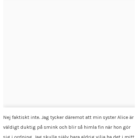
Nej faktiskt inte. Jag tycker däremot att min syster Alice är
väldigt duktig på smink och blir så himla fin när hon gör
sig i ordning. Jag skulle själv bara aldrig vilja ha det i mitt