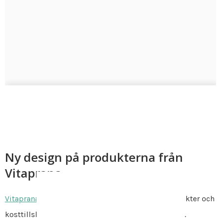
Ny design på produkterna från
Vitaprana
Vitaprana
är Bodystores eget märke av hälsoprodukter och
kosttillskott. Mycket prisvärda kvalitetsprodukter.