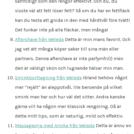
samtidigt som den rengör effektivt. Och du, du
visste väl att fett löser fett? Så om du har en fettfläck
kan du testa att gnida in den med hårdtvål före tvätt!
Det funkar inte på alla fläckar, men många!
Aftershave från Weleda
Detta är min mans favorit. Och
jag vet att många köper saker till sina män eller
partners. Denna aftershave är inte parfymfri(!) men
den är väldigt skön och lugnande hälsar min man.
Sminkborttagning från Weleda
Ibland behövs något
mer “rejält” än aleppotvål, lite beroende på vilket
smink man har och hur väl det sitter. Andra kanske
gärna vill ha någon mer klassisk rengöring. Då är
detta mitt tips, som är naturlig, mild och effektiv.
Massageolja med Arnika från Weleda
Detta är ännu en