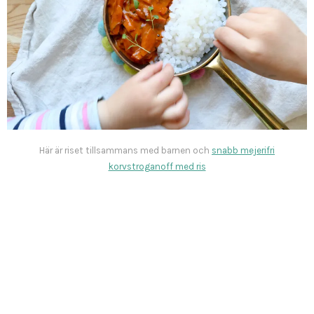
Här är riset tillsammans med barnen och
snabb mejerifri
korvstroganoff med ris