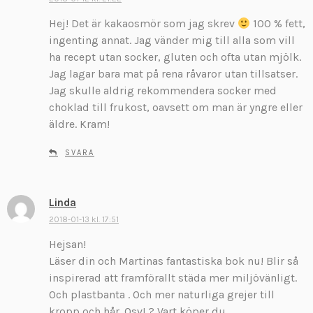
r
Hej! Det är kakaosmör som jag skrev
i
100 % fett,
v
ingenting annat. Jag vänder mig till alla som vill
e
ha recept utan socker, gluten och ofta utan mjölk.
r
Jag lagar bara mat på rena råvaror utan tillsatser.
:
Jag skulle aldrig rekommendera socker med
choklad till frukost, oavsett om man är yngre eller
äldre. Kram!
SVARA
Linda
s
k
2018-01-13 kl. 17:51
r
Hejsan!
i
Läser din och Martinas fantastiska bok nu! Blir så
v
inspirerad att framförallt städa mer miljövänligt.
e
Och plastbanta . Och mer naturliga grejer till
r
:
kropp och hår. Osv! ? Vart köper du