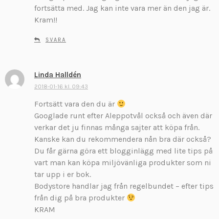
fortsätta med. Jag kan inte vara mer än den jag är.
Kram!!
SVARA
Linda Halldén
s
k
2018-01-16 kl. 09:43
r
Fortsätt vara den du är
i
Googlade runt efter Aleppotvål också och även där
v
verkar det ju finnas många sajter att köpa från.
e
Kanske kan du rekommendera nån bra där också?
r
:
Du får gärna göra ett blogginlägg med lite tips på
vart man kan köpa miljövänliga produkter som ni
tar upp i er bok.
Bodystore handlar jag från regelbundet – efter tips
från dig på bra produkter
KRAM