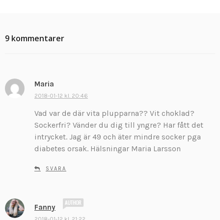
9 kommentarer
Maria
s
k
2018-01-12 kl. 20:46
r
Vad var de där vita plupparna?? Vit choklad?
i
Sockerfri? Vänder du dig till yngre? Har fått det
v
intrycket. Jag är 49 och äter mindre socker pga
e
diabetes orsak. Hälsningar Maria Larsson
r
:
SVARA
s
Fanny
k
2018-01-12 kl. 21:22