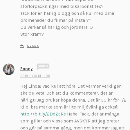
storförpackningar med bikarbonat tex?
Tack för en härlig blogg och så kul med dina
promenader du filmar på insta ??
Du verkar så härlig och jordnära ☺
Stor kram?
SVARA
s
Fanny
k
2018-01-15 kl. 11:08
r
Hej Linda! Vad kul att höra. Det värmer verkligen
i
v
ska du veta. Och att du kommenterar, det är
e
härligt! Jag brukar köpa denna, Det är 30 kr för 1/2
r
kilo, bra märke som är lite miljövänliga också:
:
http://bit.ly/2Dd2cRe
Haha! Tack, det är många
som gillar och vissa som AVSKYR att jag pratar
och går på samma gång, men det kommer jag att