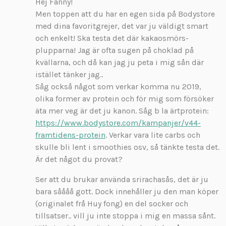
Hej Fanny!
i
Men toppen att du har en egen sida på Bodystore
v
med dina favoritgrejer, det var ju väldigt smart
e
och enkelt! Ska testa det där kakaosmörs-
r
:
plupparna! Jag är ofta sugen på choklad på
kvällarna, och då kan jag ju peta i mig sån där
istället tänker jag..
Såg också något som verkar komma nu 2019,
olika former av protein och för mig som försöker
äta mer veg är det ju kanon. Såg b la ärtprotein:
https://www.bodystore.com/kampanjer/v44-
framtidens-protein
. Verkar vara lite carbs och
skulle bli lent i smoothies osv, så tänkte testa det.
Är det något du provat?
Ser att du brukar använda srirachasås, det är ju
bara såååå gott. Dock innehåller ju den man köper
(originalet frå Huy fong) en del socker och
tillsatser.. vill ju inte stoppa i mig en massa sånt.