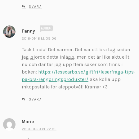
SVARA
s
Fanny
k
2018-01-18 kl. 09:06
r
Tack Linda! Det värmer. Det var ett bra tag sedan
i
v
jag gjorde detta inlägg, men det är lika aktuellt
e
nu och där tar jag upp flera saker som finns i
r
boken:
https://lesscarbs.se/giftfri/lasarfraga-tips-
:
pa-bra-rengoringsprodukter/
Ska kolla upp
inköpsställe för aleppotvål! Kramar <3
SVARA
Marie
s
k
2018-01-28 kl. 22:05
r