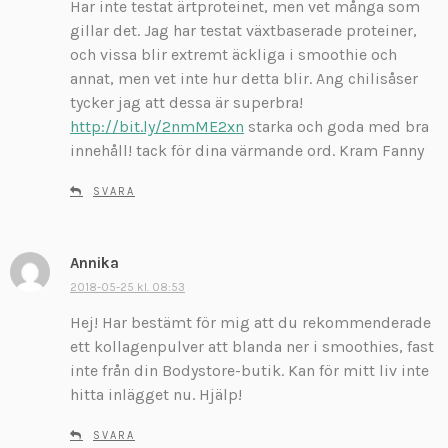
Har inte testat ärtproteinet, men vet många som
gillar det. Jag har testat växtbaserade proteiner,
och vissa blir extremt äckliga i smoothie och
annat, men vet inte hur detta blir. Ang chilisåser
tycker jag att dessa är superbra!
http://bit.ly/2nmME2xn
starka och goda med bra
innehåll! tack för dina värmande ord. Kram Fanny
SVARA
Annika
s
k
2018-05-25 kl. 08:53
r
Hej! Har bestämt för mig att du rekommenderade
i
ett kollagenpulver att blanda ner i smoothies, fast
v
inte från din Bodystore-butik. Kan för mitt liv inte
e
hitta inlägget nu. Hjälp!
r
:
SVARA