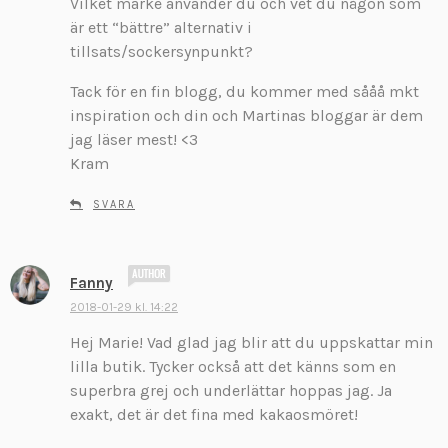
Vilket märke använder du och vet du någon som
är ett “bättre” alternativ i
tillsats/sockersynpunkt?
Tack för en fin blogg, du kommer med sååå mkt
inspiration och din och Martinas bloggar är dem
jag läser mest! <3
Kram
SVARA
s
Fanny
k
2018-01-29 kl. 14:22
r
Hej Marie! Vad glad jag blir att du uppskattar min
i
v
lilla butik. Tycker också att det känns som en
e
superbra grej och underlättar hoppas jag. Ja
r
exakt, det är det fina med kakaosmöret!
: