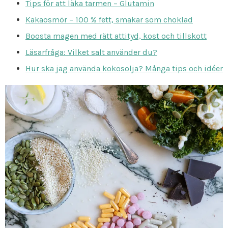
Tips för att läka tarmen – Glutamin
Kakaosmör – 100 % fett, smakar som choklad
Boosta magen med rätt attityd, kost och tillskott
Läsarfråga: Vilket salt använder du?
Hur ska jag använda kokosolja? Många tips och idéer