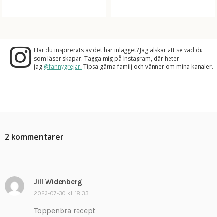
Har du inspirerats av det här inlägget? Jag älskar att se vad du
som läser skapar. Tagga mig på Instagram, där heter
jag
@fannygrejar.
Tipsa gärna familj och vänner om mina kanaler.
2 kommentarer
Jill Widenberg
s
k
2023-07-30 kl. 18:33
r
Toppenbra recept
i