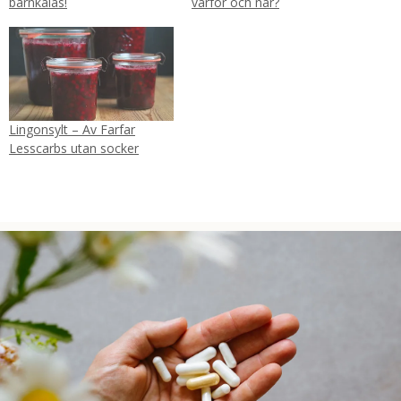
barnkalas!
varför och när?
Lingonsylt – Av Farfar
Lesscarbs utan socker