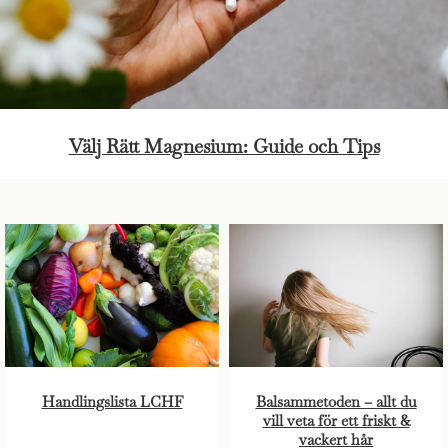
Välj Rätt Magnesium: Guide och Tips
Handlingslista LCHF
Balsammetoden – allt du
vill veta för ett friskt &
vackert hår