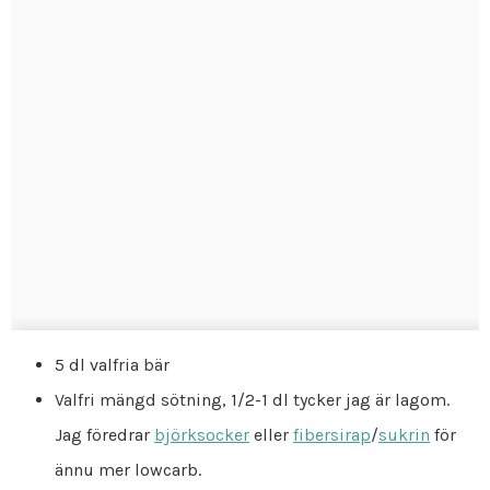
5 dl valfria bär
Valfri mängd sötning, 1/2-1 dl tycker jag är lagom.
Jag föredrar
björksocker
eller
fibersirap
/
sukrin
för
ännu mer lowcarb.