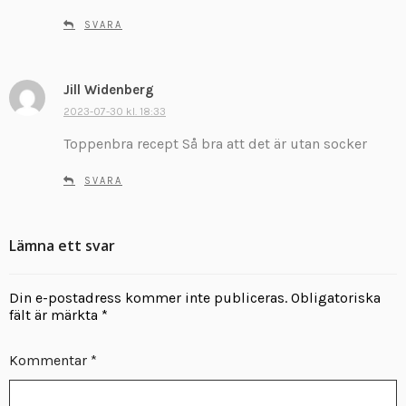
v
SVARA
e
r
:
Jill Widenberg
s
k
2023-07-30 kl. 18:33
r
Toppenbra recept Så bra att det är utan socker
i
v
SVARA
e
r
:
Lämna ett svar
Din e-postadress kommer inte publiceras.
Obligatoriska
fält är märkta
*
Kommentar
*