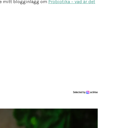
te mitt blogginlägg om
Probiotika – vad är det