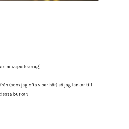
!
om är superkrämig)
ån (som jag ofta visar här) så jag länkar till
 dessa burkar!