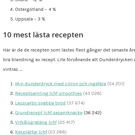
Östergötland – 4 %
Uppsala – 3 %
10 mest lästa recepten
Här är de de recepten som lästes flest gånger det senaste året
bra blandning av recept. Lite förvånande att Dunderdrycken 
vintras …
Min dunderdryck med citron och ingefära
(54 201)
Receptsamling lchf smoothies
(43 028)
Lesscarbs snabba bröd
(37 674)
Grundrecept lchf sesamknäcke
(36 242)
Vitkålsgratäng lchf
(25 417)
Kesplättar lchf
(23 288)