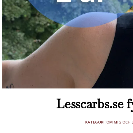
Lesscarbs.se fy
KATEGORI:
OM MIG OCH 