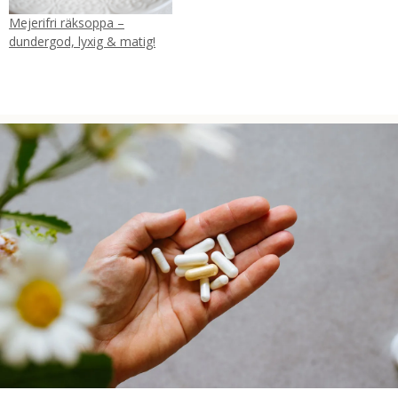
Mejerifri räksoppa –
dundergod, lyxig & matig!