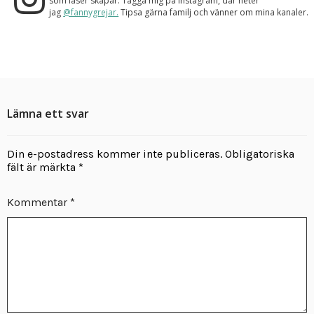
som läser skapar. Tagga mig på Instagram, där heter
jag
@fannygrejar.
Tipsa gärna familj och vänner om mina kanaler.
Lämna ett svar
Din e-postadress kommer inte publiceras.
Obligatoriska
fält är märkta
*
Kommentar
*