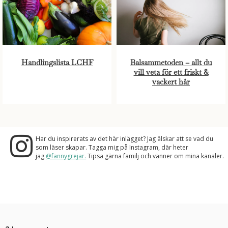
Handlingslista LCHF
Balsammetoden – allt du
vill veta för ett friskt &
vackert hår
Har du inspirerats av det här inlägget? Jag älskar att se vad du
som läser skapar. Tagga mig på Instagram, där heter
jag
@fannygrejar.
Tipsa gärna familj och vänner om mina kanaler.