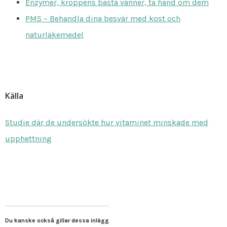
Enzymer, kroppens bästa vänner, ta hand om dem
PMS – Behandla dina besvär med kost och
naturläkemedel
Källa
Studie där de undersökte hur vitaminet minskade med
upphettning
Du kanske också gillar dessa inlägg