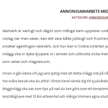
ANNONSSAMARBETE MED
KATEGORI:
ANNONSSA
Växtvärk är vanligt och något som många barn upplever under
inslag när man växer, kan det vara både jobbigt och frustrer
orsakar egentligen växtvärk, och hur kan vi lindra smärtan p
inlägg ska vi dyka djupare in i ämnet och utforska olika metod
som selen och magnesium.
Innan vi går vidare vill jag vara tydlig med att detta inlägg inte p
har svåra besvär ska du alltid i första hand vända dig till sjukvår
blogginlägg ska ses som tips på vad du kan göra som ett komplement
kostrådgivare med 13 års erfarenhet och många timmars egna studier