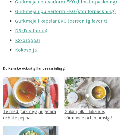
Gurkmeja i pulverform EKO (liten förpackning)
Gurkmeja i pulverform EKO (stor förpackning)
Gurkmeja i kapslar EKO (personlig favorit)
D3 (D-vitamin)
K2-droppar
Kokosolja
Du kanske också gillar dessa inlägg
Te med gurkmeja, ingefära
Guldmjölk – läkande,
och lite peppar
värmande och mumsigt!