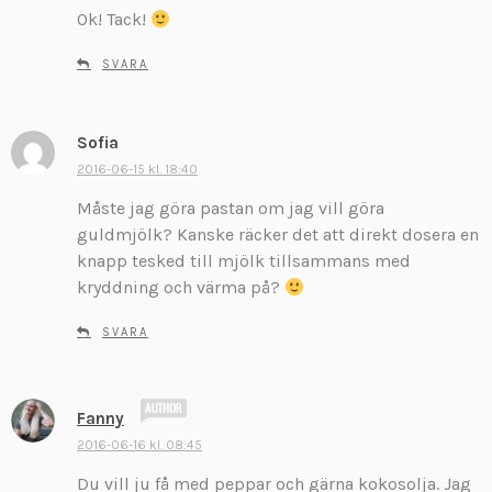
r
Ok! Tack!
i
v
SVARA
e
r
:
Sofia
s
k
2016-06-15 kl. 18:40
r
Måste jag göra pastan om jag vill göra
i
guldmjölk? Kanske räcker det att direkt dosera en
v
knapp tesked till mjölk tillsammans med
e
kryddning och värma på?
r
:
SVARA
s
Fanny
k
2016-06-16 kl. 08:45
r
Du vill ju få med peppar och gärna kokosolja. Jag
i