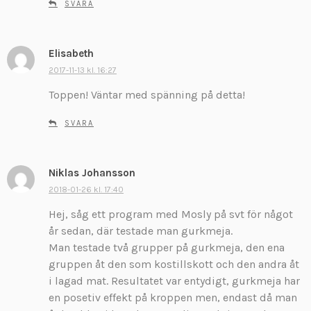
SVARA
Elisabeth
s
k
2017-11-13 kl. 16:27
r
Toppen! Väntar med spänning på detta!
i
v
SVARA
e
r
:
Niklas Johansson
s
k
2018-01-26 kl. 17:40
r
Hej, såg ett program med Mosly på svt för något
i
år sedan, där testade man gurkmeja.
v
Man testade två grupper på gurkmeja, den ena
e
gruppen åt den som kostillskott och den andra åt
r
:
i lagad mat. Resultatet var entydigt, gurkmeja har
en posetiv effekt på kroppen men, endast då man