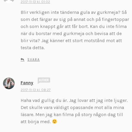
k
2017-11-13 kl. 01:02
r
Blir verkligen inte tänderna gula av gurkmeja? Så
i
som det färgar av sig på annat och på fingertoppar
v
och som knappt går att får bort. Kan du inte filma
e
när du borstar med gurkmeja och bevisa att de
r
:
blir vita? Jag känner ett stort motstånd mot att
testa detta.
SVARA
s
Fanny
k
2017-11-13 kl. 08:27
r
Haha vad gullig du är. Jag lovar att jag inte ljuger.
i
v
Det skulle vara väldigt opassande mot alla mina
e
läsare. Men jag kan filma på story någon dag till
r
att börja med.
: