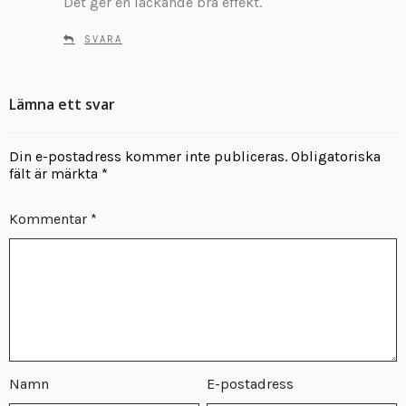
Det ger en läckande bra effekt.
r
:
SVARA
Lämna ett svar
Din e-postadress kommer inte publiceras.
Obligatoriska
fält är märkta
*
Kommentar
*
Namn
E-postadress