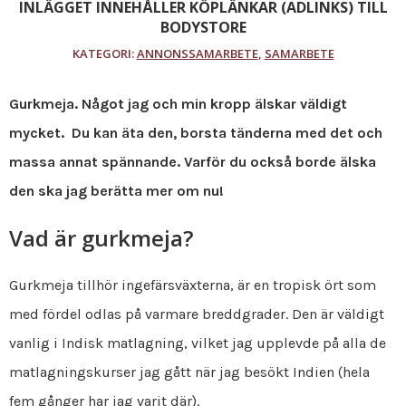
INLÄGGET INNEHÅLLER KÖPLÄNKAR (ADLINKS) TILL
BODYSTORE
KATEGORI:
ANNONSSAMARBETE
,
SAMARBETE
Gurkmeja. Något jag och min kropp älskar väldigt
mycket. Du kan äta den, borsta tänderna med det och
massa annat spännande. Varför du också borde älska
den ska jag berätta mer om nu!
Vad är gurkmeja?
Gurkmeja tillhör ingefärsväxterna, är en tropisk ört som
med fördel odlas på varmare breddgrader. Den är väldigt
vanlig i Indisk matlagning, vilket jag upplevde på alla de
matlagningskurser jag gått när jag besökt Indien (hela
fem gånger har jag varit där).