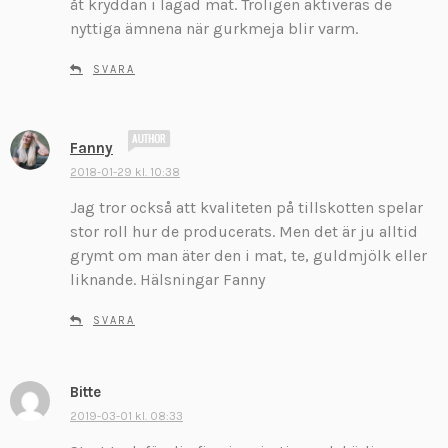
åt kryddan i lagad mat. Troligen aktiveras de
nyttiga ämnena när gurkmeja blir varm.
SVARA
s
Fanny
k
2018-01-29 kl. 10:38
r
Jag tror också att kvaliteten på tillskotten spelar
i
v
stor roll hur de producerats. Men det är ju alltid
e
grymt om man äter den i mat, te, guldmjölk eller
r
liknande. Hälsningar Fanny
:
SVARA
Bitte
s
k
2019-03-01 kl. 08:33
r