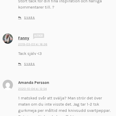
Stort tack för din fina inspiration och härliga
i
kommentarer till. ?
v
e
SVARA
r
:
s
Fanny
k
2019-03-03 kl. 16:26
r
Tack själv <3
i
v
SVARA
e
r
:
Amanda Persson
s
k
2020-10-04 kl. 12:54
r
1 matsked svår att svälja? Man strör det över
i
maten om du inte visste det. Jag tar 1-2 tsk
v
gurkmeja per måltid med knivsudd svartpeppar.
e