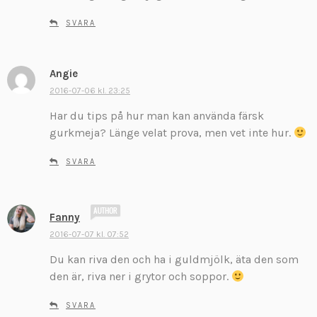
v
SVARA
e
r
:
Angie
s
k
2016-07-06 kl. 23:25
r
Har du tips på hur man kan använda färsk
i
gurkmeja? Länge velat prova, men vet inte hur.
v
e
SVARA
r
:
s
Fanny
k
2016-07-07 kl. 07:52
r
Du kan riva den och ha i guldmjölk, äta den som
i
v
den är, riva ner i grytor och soppor.
e
r
SVARA