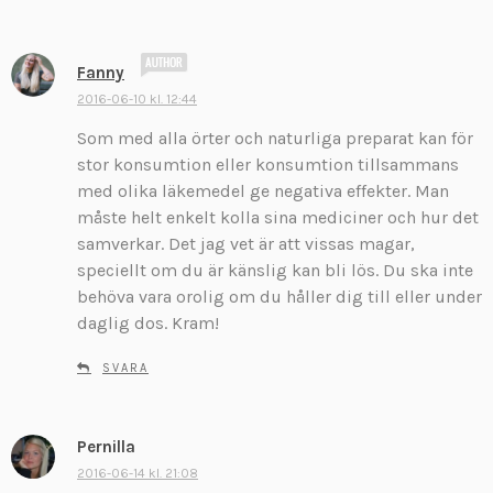
s
Fanny
k
2016-06-10 kl. 12:44
r
Som med alla örter och naturliga preparat kan för
i
v
stor konsumtion eller konsumtion tillsammans
e
med olika läkemedel ge negativa effekter. Man
r
måste helt enkelt kolla sina mediciner och hur det
:
samverkar. Det jag vet är att vissas magar,
speciellt om du är känslig kan bli lös. Du ska inte
behöva vara orolig om du håller dig till eller under
daglig dos. Kram!
SVARA
Pernilla
s
k
2016-06-14 kl. 21:08