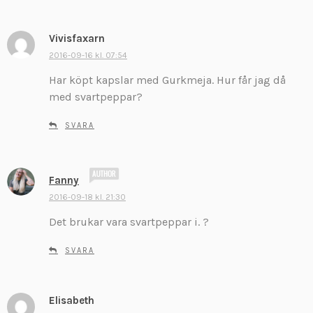
:
Vivisfaxarn
s
k
2016-09-16 kl. 07:54
r
Har köpt kapslar med Gurkmeja. Hur får jag då
i
med svartpeppar?
v
e
SVARA
r
:
s
Fanny
k
2016-09-18 kl. 21:30
r
Det brukar vara svartpeppar i. ?
i
v
SVARA
e
r
:
Elisabeth
s