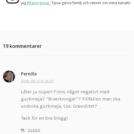
jag
@fannygrejar.
Tipsa gärna familj och vänner om mina kanaler.
19 kommentarer
Pernilla
s
k
2016-06-10 kl. 12:33
r
Låter ju super! Finns något negativt med
i
gurkmeja? “Biverkningar”? Tillfällen man ska
v
undvika gurkmeja, t.ex. Graviditet?
e
r
Tack för en bra blogg!
:
SVARA