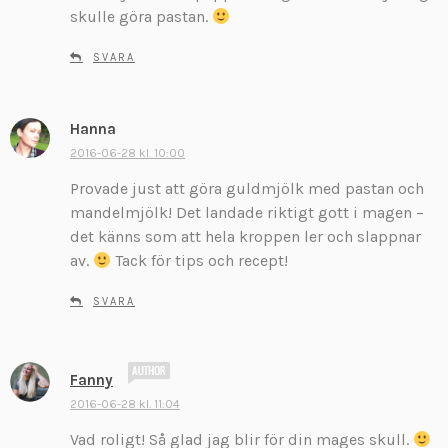
v
skulle göra pastan.
e
r
SVARA
:
Hanna
s
k
2016-06-28 kl. 10:00
r
Provade just att göra guldmjölk med pastan och
i
mandelmjölk! Det landade riktigt gott i magen –
v
det känns som att hela kroppen ler och slappnar
e
av.
Tack för tips och recept!
r
:
SVARA
s
Fanny
k
2016-06-28 kl. 11:04
r
Vad roligt! Så glad jag blir för din mages skull.
i