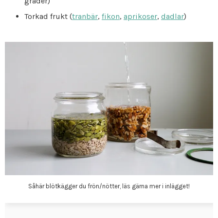
grader)
Torkad frukt (
tranbär
,
fikon
,
aprikoser
,
dadlar
)
Såhär blötkägger du frön/nötter, läs gärna mer i inlägget!