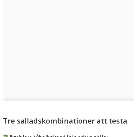
Tre salladskombinationer att testa
Färgstark kålsallad med feta och valnötter