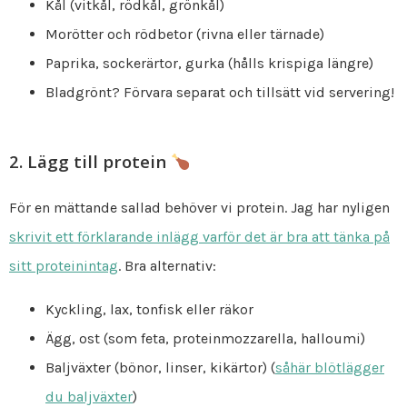
Kål (vitkål, rödkål, grönkål)
Morötter och rödbetor (rivna eller tärnade)
Paprika, sockerärtor, gurka (hålls krispiga längre)
Bladgrönt? Förvara separat och tillsätt vid servering!
2. Lägg till protein
För en mättande sallad behöver vi protein. Jag har nyligen
skrivit ett förklarande inlägg varför det är bra att tänka på
sitt proteinintag
. Bra alternativ:
Kyckling, lax, tonfisk eller räkor
Ägg, ost (som feta, proteinmozzarella, halloumi)
Baljväxter (bönor, linser, kikärtor) (
såhär blötlägger
du baljväxter
)