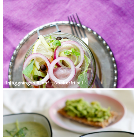
Inläggningssill lchf – Sockerfri sill