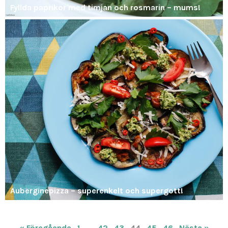
Fyllda paprikor med timjan och rosmarin – mums!
Auberginepizza – superenkelt och supergott!
« Föregående
1
…
42
43
44
45
46
Nästa »