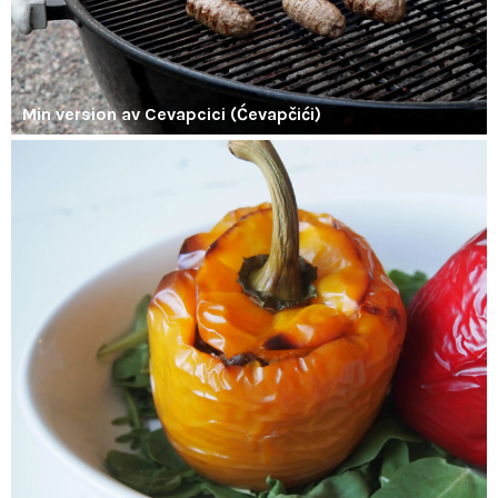
Min version av Cevapcici (Ćevapčići)