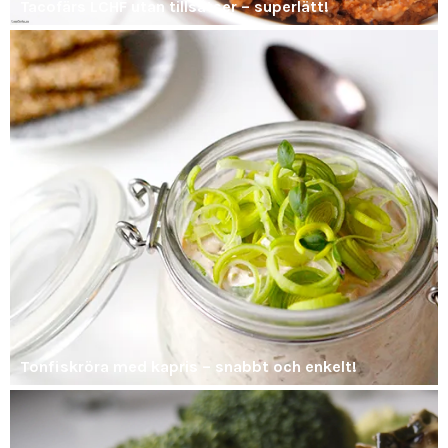
Tacofärs LCHF utan tillsatser – superlätt!
Tonfiskröra med kapris – snabbt och enkelt!