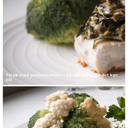
Torsk med purjolökskräm – så lätt och gott det kan
bli!