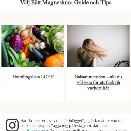
Välj Rätt Magnesium: Guide och Tips
Handlingslista LCHF
Balsammetoden – allt du
vill veta för ett friskt &
vackert hår
Har du inspirerats av det här inlägget? Jag älskar att se vad du
som läser skapar. Tagga mig på Instagram, där heter
jag
@fannygrejar.
Tipsa gärna familj och vänner om mina kanaler.