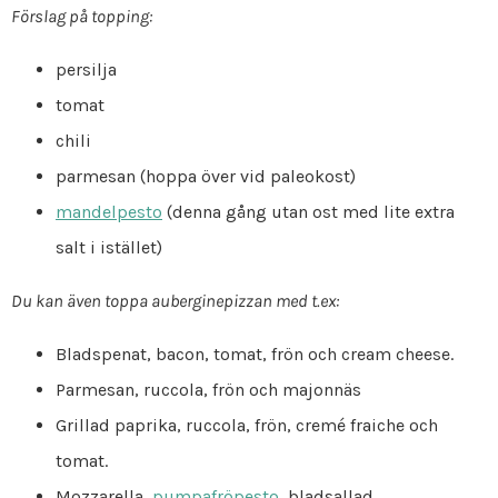
Förslag på topping:
persilja
tomat
chili
parmesan (hoppa över vid paleokost)
mandelpesto
(denna gång utan ost med lite extra
salt i istället)
Du kan även toppa auberginepizzan med t.ex:
Bladspenat, bacon, tomat, frön och cream cheese.
Parmesan, ruccola, frön och majonnäs
Grillad paprika, ruccola, frön, cremé fraiche och
tomat.
Mozzarella,
pumpafröpesto
, bladsallad.