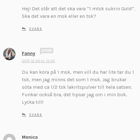
r
Hej! Det står att det ska vara “1 mtsk sukrin Gold”.
i
Ska det vara en msk eller en tsk?
v
e
SVARA
r
:
s
Fanny
k
2017-12-30 kl. 15:05
r
Du kan köra på 1 msk, men vill du har lite tar du 1
i
v
tsk, men jag minns det som 1 msk. Jag brukar
e
söta med ca 1/2 tsk lakritspulver till hela satsen.
r
Funkar också bra, det tipsar jag om i min bok.
:
Lycka till!
SVARA
Monica
s