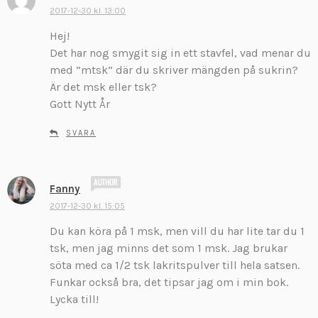
k
2017-12-30 kl. 13:00
r
Hej!
i
Det har nog smygit sig in ett stavfel, vad menar du
v
med ”mtsk” där du skriver mängden på sukrin?
e
Är det msk eller tsk?
r
:
Gott Nytt År
SVARA
s
Fanny
k
2017-12-30 kl. 15:05
r
Du kan köra på 1 msk, men vill du har lite tar du 1
i
v
tsk, men jag minns det som 1 msk. Jag brukar
e
söta med ca 1/2 tsk lakritspulver till hela satsen.
r
Funkar också bra, det tipsar jag om i min bok.
:
Lycka till!