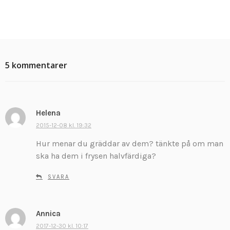
5 kommentarer
Helena
s
k
2015-12-08 kl. 19:32
r
Hur menar du gräddar av dem? tänkte på om man
i
ska ha dem i frysen halvfärdiga?
v
e
SVARA
r
:
Annica
s
k
2017-12-30 kl. 10:17