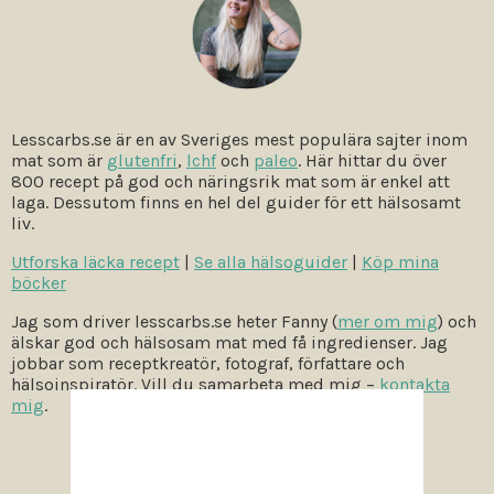
Lesscarbs.se är en av Sveriges mest populära sajter inom
mat som är
glutenfri
,
lchf
och
paleo
. Här hittar du över
800 recept på god och näringsrik mat som är enkel att
laga. Dessutom finns en hel del guider för ett hälsosamt
liv.
Utforska läcka recept
|
Se alla hälsoguider
|
Köp mina
böcker
Jag som driver lesscarbs.se heter Fanny (
mer om mig
) och
älskar god och hälsosam mat med få ingredienser. Jag
jobbar som receptkreatör, fotograf, författare och
hälsoinspiratör. Vill du samarbeta med mig –
kontakta
mig
.