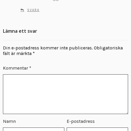
v
SVARA
e
r
:
Lämna ett svar
Din e-postadress kommer inte publiceras.
Obligatoriska
fält är märkta
*
Kommentar
*
Namn
E-postadress