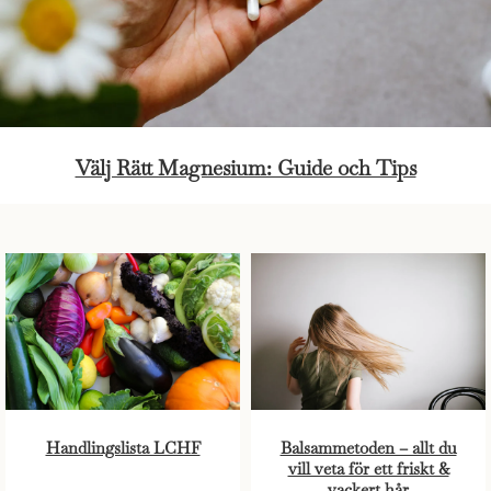
Välj Rätt Magnesium: Guide och Tips
Handlingslista LCHF
Balsammetoden – allt du
vill veta för ett friskt &
vackert hår