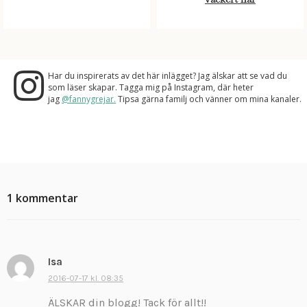
Har du inspirerats av det här inlägget? Jag älskar att se vad du
som läser skapar. Tagga mig på Instagram, där heter
jag
@fannygrejar.
Tipsa gärna familj och vänner om mina kanaler.
1 kommentar
Isa
s
k
2016-07-17 kl. 08:35
r
ÄLSKAR din blogg! Tack för allt!!
i