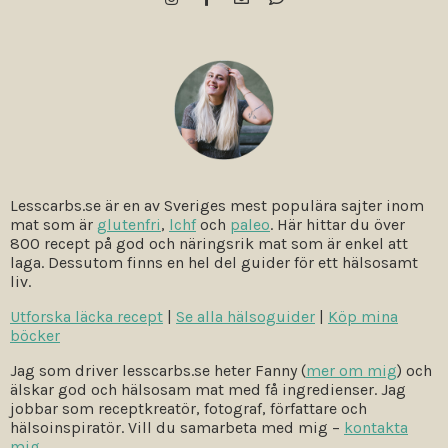
Lesscarbs.se är en av Sveriges mest populära sajter inom
mat som är
glutenfri
,
lchf
och
paleo
. Här hittar du över
800 recept på god och näringsrik mat som är enkel att
laga. Dessutom finns en hel del guider för ett hälsosamt
liv.
Utforska läcka recept
|
Se alla hälsoguider
|
Köp mina
böcker
Jag som driver lesscarbs.se heter Fanny (
mer om mig
) och
älskar god och hälsosam mat med få ingredienser. Jag
jobbar som receptkreatör, fotograf, författare och
hälsoinspiratör. Vill du samarbeta med mig –
kontakta
mig
.