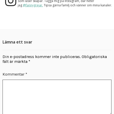
som läser skapar. Tagga mig på Instagram, där heter
jag
@fannygrejar.
Tipsa gärna familj och vänner om mina kanaler.
Lämna ett svar
Din e-postadress kommer inte publiceras.
Obligatoriska
fält är märkta
*
Kommentar
*