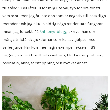
den på rätt sätt, ett kraftfullt verktyg “vid alla symtom och
tillstånd”. Det låter ju för mig lite väl, typ för bra för att
vara sant, men jag är inte den som är negativ till naturliga
metoder. Och jag skulle aldrig säga att det inte fungerar
innan jag försökt. På
Anthonys blogg
skriver han om
många tillstånd/sjukdomar som kan avhjälpas med
sellerijuice. Här kommer några exempel: eksem, IBS,
migrän, kroniskt trötthetssyndrom, blodsockerproblem,
psoriasis, akne, förstoppning och mycket annat.