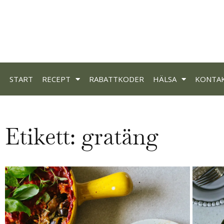
START
RECEPT
RABATTKODER
HÄLSA
KONTA
Etikett: gratäng