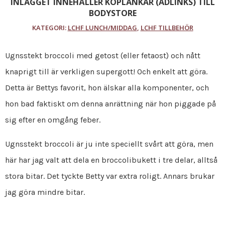
INLÄGGET INNEHÅLLER KÖPLÄNKAR (ADLINKS) TILL
BODYSTORE
KATEGORI:
LCHF LUNCH/MIDDAG
,
LCHF TILLBEHÖR
Ugnsstekt broccoli med getost (eller fetaost) och nått
knaprigt till är verkligen supergott! Och enkelt att göra.
Detta är Bettys favorit, hon älskar alla komponenter, och
hon bad faktiskt om denna anrättning när hon piggade på
sig efter en omgång feber.
Ugnsstekt broccoli är ju inte speciellt svårt att göra, men
här har jag valt att dela en broccolibukett i tre delar, alltså
stora bitar. Det tyckte Betty var extra roligt. Annars brukar
jag göra mindre bitar.