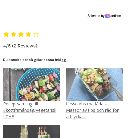
4/5
(2 Reviews)
Du kanske också gillar dessa inlägg
Receptsamling till
Lesscarbs matlåda –
#köttfrimåndag/Vegetarisk
Massor av tips och råd för
LCHF
att lyckas!