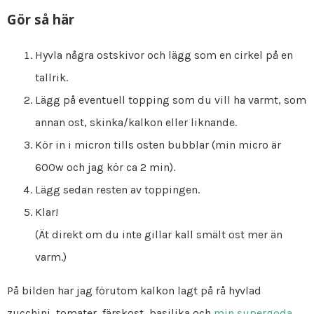
Gör så här
Hyvla några ostskivor och lägg som en cirkel på en
tallrik.
Lägg på eventuell topping som du vill ha varmt, som
annan ost, skinka/kalkon eller liknande.
Kör in i micron tills osten bubblar (min micro är
600w och jag kör ca 2 min).
Lägg sedan resten av toppingen.
Klar!
(Ät direkt om du inte gillar kall smält ost mer än
varm.)
På bilden har jag förutom kalkon lagt på rå hyvlad
zucchini, tomater, färskost, basilika och
min supergoda