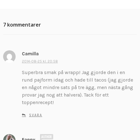
7 kommentarer
Camilla
s
k
2014-08-25 kl. 20:58
r
Superbra smak på wrapp! Jag gjorde den i en
i
rund pajform idag och hade till tacos (jag gjorde
v
en något mindre sats på tre ägg, men nästa gång
e
provar jag nog att halvera). Tack för ett
r
:
toppenrecept!
SVARA
s
Fanny