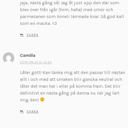
jaja, nästa gång så! Jag åt just upp den där som
i
v
blev över från igår (hrm, haha) med smör och
e
parmesanen som Anneli lämnade kvar. Så god kall
r
som en macka. <3
:
SVARA
Camilla
s
k
2014-08-25 kl. 21:40
r
Låter gott! Kan tänka mig att den passar till nästan
i
allt i och med att smaken blir ganska neutral och
v
låter det man har i eller på komma fram. Det blir
e
definitivt en nästa gång på denna nu när jag lärt
r
:
mig den!
SVARA