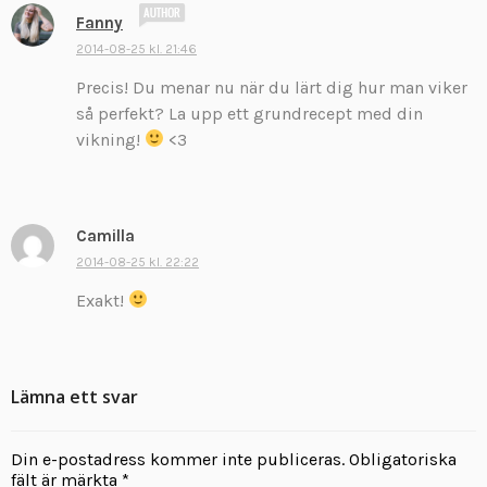
s
Fanny
k
2014-08-25 kl. 21:46
r
Precis! Du menar nu när du lärt dig hur man viker
i
v
så perfekt? La upp ett grundrecept med din
e
vikning!
<3
r
:
Camilla
s
k
2014-08-25 kl. 22:22
r
Exakt!
i
v
e
r
Lämna ett svar
:
Din e-postadress kommer inte publiceras.
Obligatoriska
fält är märkta
*