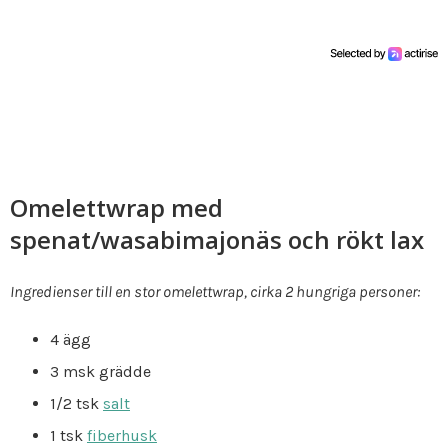
Omelettwrap med
spenat/wasabimajonäs och rökt lax
Ingredienser till en stor omelettwrap, cirka 2 hungriga personer:
4 ägg
3 msk grädde
1/2 tsk
salt
1 tsk
fiberhusk