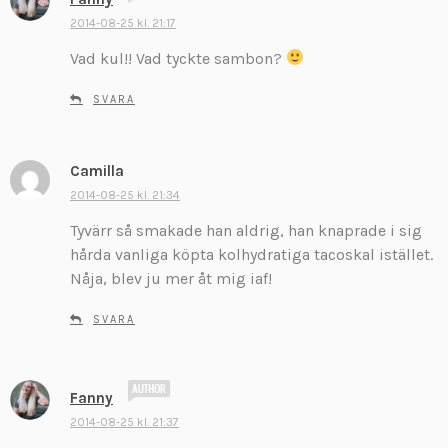
k
2014-08-25 kl. 21:17
r
Vad kul!! Vad tyckte sambon?
i
v
SVARA
e
r
:
Camilla
s
k
2014-08-25 kl. 21:34
r
Tyvärr så smakade han aldrig, han knaprade i sig
i
hårda vanliga köpta kolhydratiga tacoskal istället.
v
Nåja, blev ju mer åt mig iaf!
e
r
SVARA
:
s
Fanny
k
2014-08-25 kl. 21:37
r