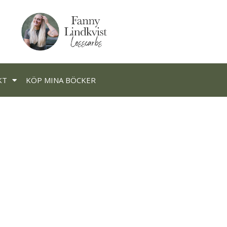
KT
KÖP MINA BÖCKER