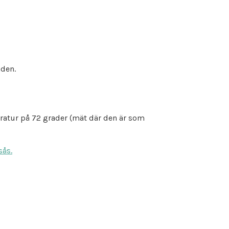
aden.
peratur på 72 grader (mät där den är som
sås.