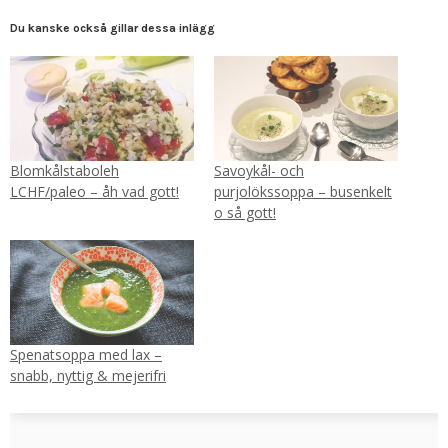
Du kanske också gillar dessa inlägg
Blomkålstaboleh
Savoykål- och
LCHF/paleo – åh vad gott!
purjolökssoppa – busenkelt
o så gott!
Spenatsoppa med lax –
snabb, nyttig & mejerifri