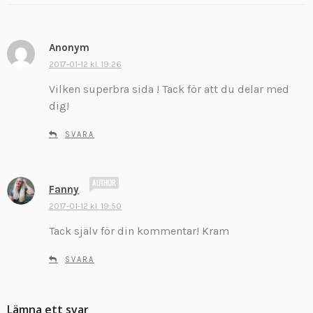
Anonym
s
k
2017-01-12 kl. 19:26
r
Vilken superbra sida ! Tack för att du delar med
i
dig!
v
e
SVARA
r
:
s
Fanny
k
2017-01-12 kl. 19:50
r
Tack själv för din kommentar! Kram
i
v
SVARA
e
r
:
Lämna ett svar