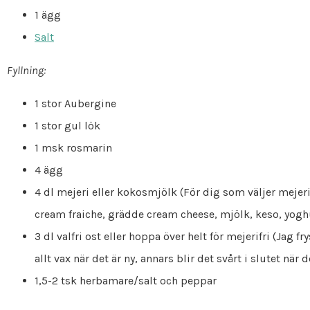
1 ägg
Salt
Fyllning:
1 stor Aubergine
1 stor gul lök
1 msk rosmarin
4 ägg
4 dl mejeri eller kokosmjölk (För dig som väljer mejer
cream fraiche, grädde cream cheese, mjölk, keso, yoghu
3 dl valfri ost eller hoppa över helt för mejerifri (Jag fry
allt vax när det är ny, annars blir det svårt i slutet när 
1,5-2 tsk herbamare/salt och peppar