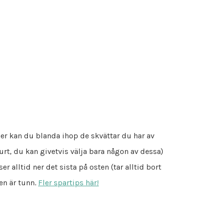
ier kan du blanda ihop de skvättar du har av
rt, du kan givetvis välja bara någon av dessa)
ser alltid ner det sista på osten (tar alltid bort
den är tunn.
Fler spartips här!