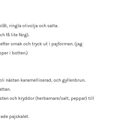
åt, ringla olivolja och salta.
h få lite färg).
efter smak och tryck ut i pajformen. (jag
er i botten.)
bli nästan karamelliserad, och gyllenbrun.
attan.
sten och kryddor (herbamare/salt, peppar) till
dade pajskalet.