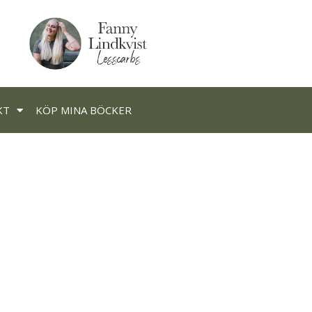
KT
KÖP MINA BÖCKER