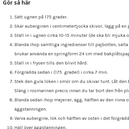
Gör så här
Sätt ugnen på 175 grader.
Skär auberginen i centimetertjocka skivor, lägg på en pl
Ställ in i ugnen cirka 10-15 minuter (de ska bli mjuka oc
Blanda ihop samtliga ingredienser till pajbotten, salta 
brukar använda en springform 24 cm med bakplåtspapp
Ställ in i frysen tills den blivit hård.
Förgrädda sedan i (175 grader) i cirka 7 min.
Stek den gula löken i smör om du skivar tunt. Låt den 
Släng i rosmarinen precis innan du tar bort den från pl
Blanda sedan ihop mejerier, ägg, hälften av den rivna o
äggstanningen.
Varva aubergine, lök och hälften av osten i det förgräd
Häll över äggstanningen.