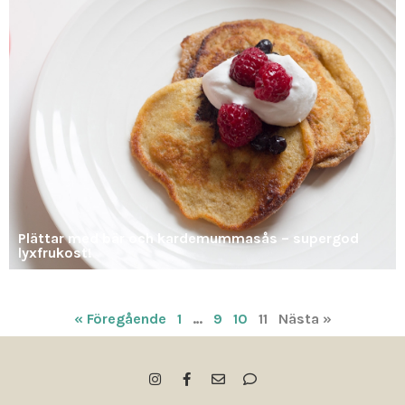
Plättar med bär och kardemummasås – supergod
lyxfrukost!
« Föregående
1
…
9
10
11
Nästa »