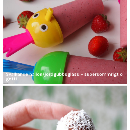
Svalkande hallon/jordgubbsglass – supersommrigt o
gott!