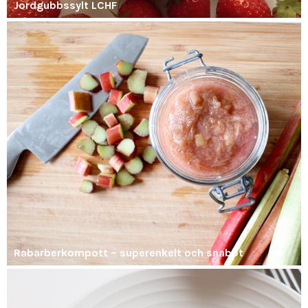
Jordgubbssylt LCHF
Rabarberkompott – superenkelt och snabbt