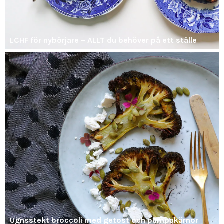
LCHF för nybörjare – ALLT du behöver på ett ställe
Ugnsstekt broccoli med getost och pumpakärnor