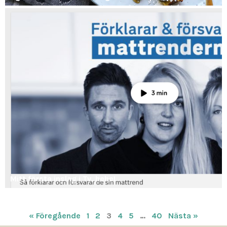
Mitt första inslag i Tv, hehe!
« Föregående
1
2
3
4
5
…
40
Nästa »