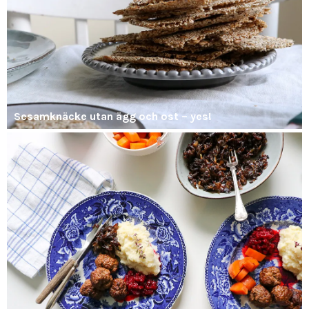
Sesamknäcke utan ägg och ost – yes!