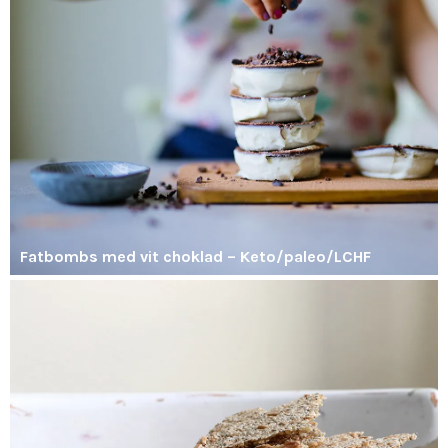
Fatbombs med vit choklad – Keto/paleo/LCHF