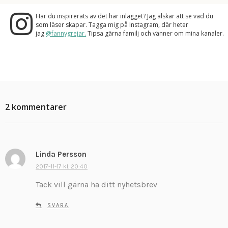
Har du inspirerats av det här inlägget? Jag älskar att se vad du
som läser skapar. Tagga mig på Instagram, där heter
jag
@fannygrejar.
Tipsa gärna familj och vänner om mina kanaler.
2 kommentarer
Linda Persson
s
k
2017-11-17 kl. 20:40
r
Tack vill gärna ha ditt nyhetsbrev
i
v
SVARA
e
r