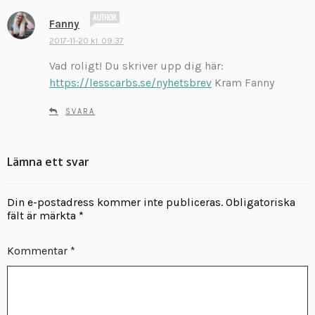
:
s
Fanny
k
2017-11-20 kl. 09:37
r
Vad roligt! Du skriver upp dig här:
i
v
https://lesscarbs.se/nyhetsbrev
Kram Fanny
e
r
SVARA
:
Lämna ett svar
Din e-postadress kommer inte publiceras.
Obligatoriska
fält är märkta
*
Kommentar
*