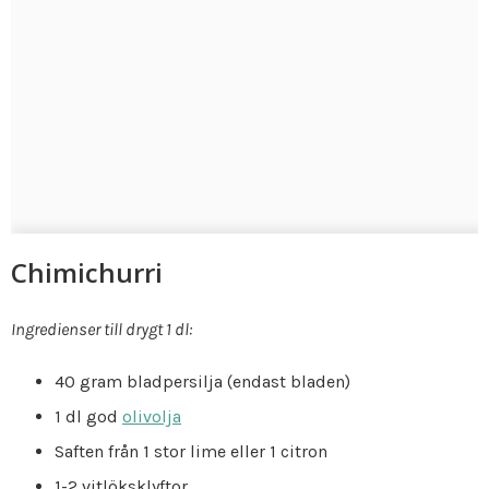
Chimichurri
Ingredienser till drygt 1 dl:
40 gram bladpersilja (endast bladen)
1 dl god
olivolja
Saften från 1 stor lime eller 1 citron
1-2 vitlöksklyftor