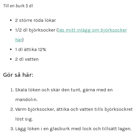
Till en burk 5 dl
2 större röda lökar
1/2 dl björksocker (
läs mitt inlägg om björksocker
här
)
1 dl ättika 12%
2 dl vatten
Gör så här:
Skala löken och skär den tunt, gärna med en
mandolin.
Värm björksocker, ättika och vatten tills björksockret
löst sig.
Lägg löken i en glasburk med lock och tillsätt lagen.