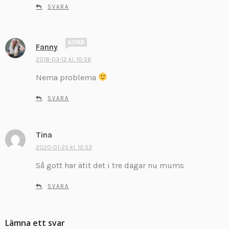
v
SVARA
e
r
:
s
Fanny
k
2018-03-12 kl. 10:56
r
Nema problema
i
v
SVARA
e
r
:
Tina
s
k
2020-01-25 kl. 12:53
r
Så gott har ätit det i tre dagar nu mums
i
v
SVARA
e
r
:
Lämna ett svar