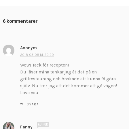
6 kommentarer
Anonym
s
k
2018-03-08 kl. 20:29
r
Wow! Tack för recepten!
i
Du läser mina tankar.jag åt det på en
v
grillrestaurang och önskade att kunna få göra
e
själv. Nu tror jag att det kommer att gå vägen!
r
:
Love you
SVARA
s
Fanny