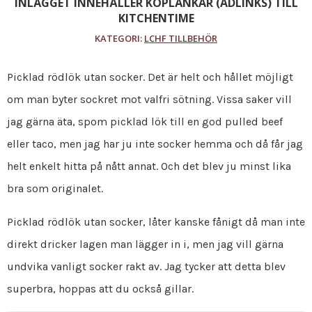
INLÄGGET INNEHÅLLER KÖPLÄNKAR (ADLINKS) TILL
KITCHENTIME
KATEGORI:
LCHF TILLBEHÖR
Picklad rödlök utan socker. Det är helt och hållet möjligt
om man byter sockret mot valfri sötning. Vissa saker vill
jag gärna äta, spom picklad lök till en god pulled beef
eller taco, men jag har ju inte socker hemma och då får jag
helt enkelt hitta på nått annat. Och det blev ju minst lika
bra som originalet.
Picklad rödlök utan socker, låter kanske fånigt då man inte
direkt dricker lagen man lägger in i, men jag vill gärna
undvika vanligt socker rakt av. Jag tycker att detta blev
superbra, hoppas att du också gillar.