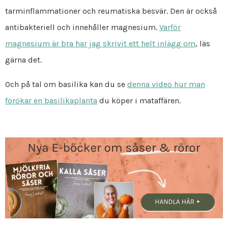
tarminflammationer och reumatiska besvär. Den är också
antibakteriell och innehåller magnesium.
Varför
magnesium är bra har jag skrivit ett helt inlägg om
, läs
gärna det.
Och på tal om basilika kan du se
denna video hur man
förökar en basilikaplanta
du köper i mataffären.