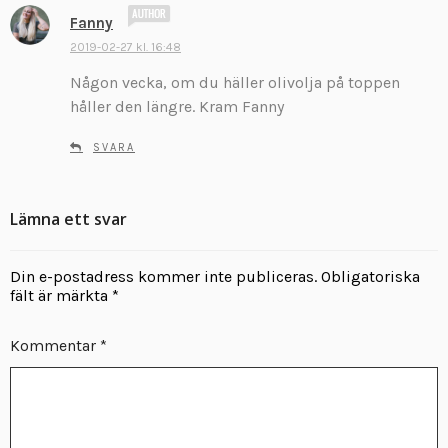
s
Fanny
k
2019-02-27 kl. 16:48
r
Någon vecka, om du häller olivolja på toppen
i
v
håller den längre. Kram Fanny
e
r
SVARA
:
Lämna ett svar
Din e-postadress kommer inte publiceras.
Obligatoriska
fält är märkta
*
Kommentar
*