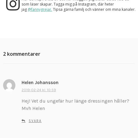
som läser skapar. Tagga mig på Instagram, där heter
jag
@fannygrejar.
Tipsa gärna familj och vänner om mina kanaler.
2 kommentarer
Helen Johansson
s
k
2019-02-24 kl. 10:59
r
Hej! Vet du ungefär hur länge dressingen håller?
i
Mvh Helen
v
e
SVARA
r
: