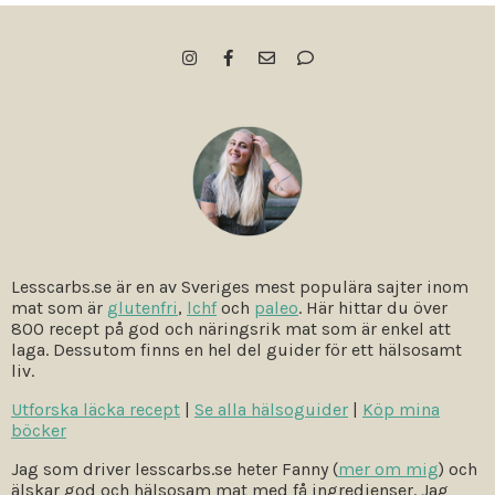
Lesscarbs.se är en av Sveriges mest populära sajter inom
mat som är
glutenfri
,
lchf
och
paleo
. Här hittar du över
800 recept på god och näringsrik mat som är enkel att
laga. Dessutom finns en hel del guider för ett hälsosamt
liv.
Utforska läcka recept
|
Se alla hälsoguider
|
Köp mina
böcker
Jag som driver lesscarbs.se heter Fanny (
mer om mig
) och
älskar god och hälsosam mat med få ingredienser. Jag