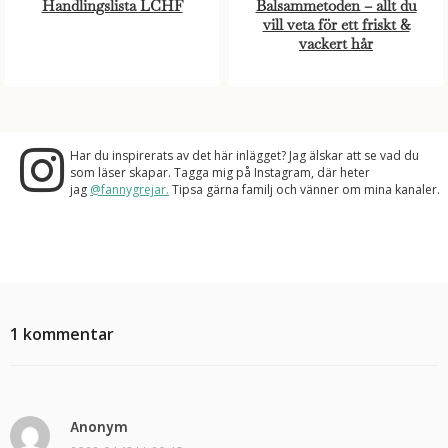
Handlingslista LCHF
Balsammetoden – allt du
vill veta för ett friskt &
vackert hår
Har du inspirerats av det här inlägget? Jag älskar att se vad du
som läser skapar. Tagga mig på Instagram, där heter
jag
@fannygrejar.
Tipsa gärna familj och vänner om mina kanaler.
1 kommentar
Anonym
s