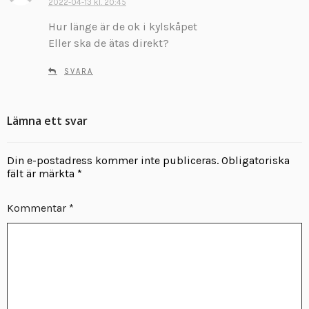
k
2022-04-13 kl. 20:45
r
Hur länge är de ok i kylskåpet
i
Eller ska de ätas direkt?
v
e
SVARA
r
:
Lämna ett svar
Din e-postadress kommer inte publiceras.
Obligatoriska
fält är märkta
*
Kommentar
*