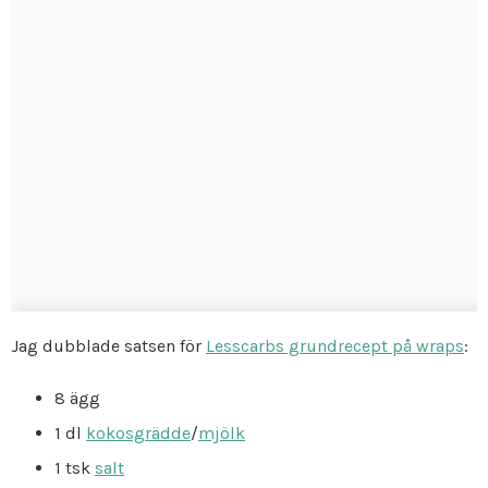
Jag dubblade satsen för
Lesscarbs grundrecept på wraps
:
8 ägg
1 dl
kokosgrädde
/
mjölk
1 tsk
salt