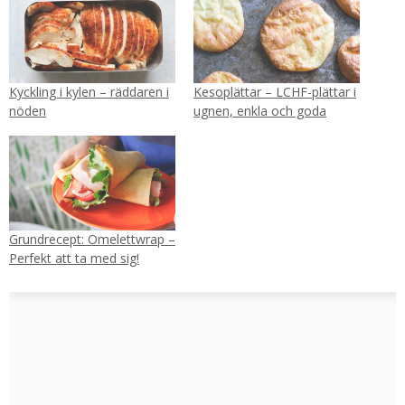
Kyckling i kylen – räddaren i
Kesoplättar – LCHF-plättar i
nöden
ugnen, enkla och goda
Grundrecept: Omelettwrap –
Perfekt att ta med sig!