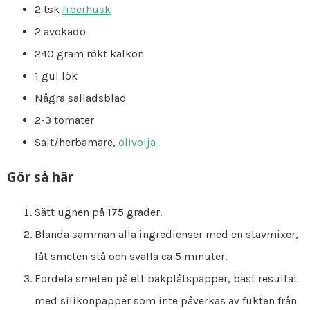
2 tsk
fiberhusk
2 avokado
240 gram rökt kalkon
1 gul lök
Några salladsblad
2-3 tomater
Salt/herbamare,
olivolja
Gör så här
Sätt ugnen på 175 grader.
Blanda samman alla ingredienser med en stavmixer,
låt smeten stå och svälla ca 5 minuter.
Fördela smeten på ett bakplåtspapper, bäst resultat
med silikonpapper som inte påverkas av fukten från