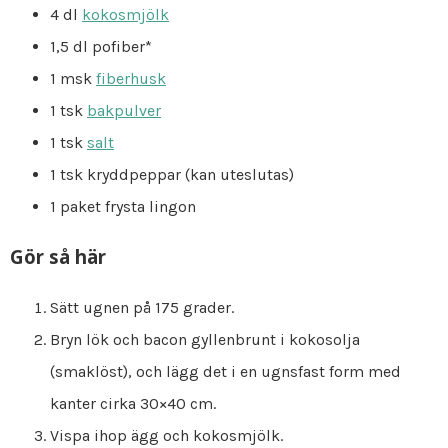
4 dl
kokosmjölk
1,5 dl pofiber*
1 msk
fiberhusk
1 tsk
bakpulver
1 tsk
salt
1 tsk kryddpeppar (kan uteslutas)
1 paket frysta lingon
Gör så här
Sätt ugnen på 175 grader.
Bryn lök och bacon gyllenbrunt i kokosolja
(smaklöst), och lägg det i en ugnsfast form med
kanter cirka 30×40 cm.
Vispa ihop ägg och kokosmjölk.