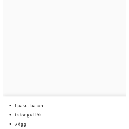
1 paket bacon
1 stor gul lök
6 ägg