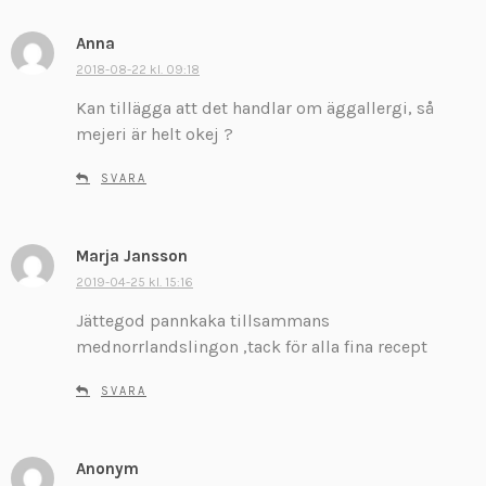
Anna
s
k
2018-08-22 kl. 09:18
r
Kan tillägga att det handlar om äggallergi, så
i
mejeri är helt okej ?
v
e
SVARA
r
:
Marja Jansson
s
k
2019-04-25 kl. 15:16
r
Jättegod pannkaka tillsammans
i
mednorrlandslingon ,tack för alla fina recept
v
e
SVARA
r
:
Anonym
s