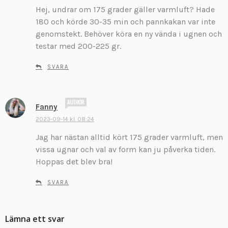
r
Hej, undrar om 175 grader gäller varmluft? Hade
i
180 och körde 30-35 min och pannkakan var inte
v
genomstekt. Behöver köra en ny vända i ugnen och
e
testar med 200-225 gr.
r
:
SVARA
s
Fanny
k
2023-09-14 kl. 08:24
r
Jag har nästan alltid kört 175 grader varmluft, men
i
v
vissa ugnar och val av form kan ju påverka tiden.
e
Hoppas det blev bra!
r
:
SVARA
Lämna ett svar