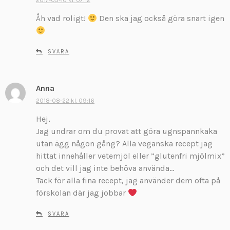
2017-03-10 kl. 07:12
r
Åh vad roligt!
i
Den ska jag också göra snart igen
v
e
r
SVARA
:
Anna
s
k
2018-08-22 kl. 09:16
r
Hej,
i
Jag undrar om du provat att göra ugnspannkaka
v
utan ägg någon gång? Alla veganska recept jag
e
hittat innehåller vetemjöl eller ”glutenfri mjölmix”
r
:
och det vill jag inte behöva använda…
Tack för alla fina recept, jag använder dem ofta på
förskolan där jag jobbar
SVARA