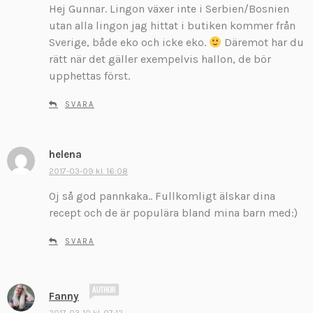
Hej Gunnar. Lingon växer inte i Serbien/Bosnien
i
v
utan alla lingon jag hittat i butiken kommer från
e
Sverige, både eko och icke eko.
Däremot har du
r
rätt när det gäller exempelvis hallon, de bör
:
upphettas först.
SVARA
helena
s
k
2017-03-09 kl. 16:08
r
Oj så god pannkaka.. Fullkomligt älskar dina
i
recept och de är populära bland mina barn med:)
v
e
SVARA
r
:
s
Fanny
k