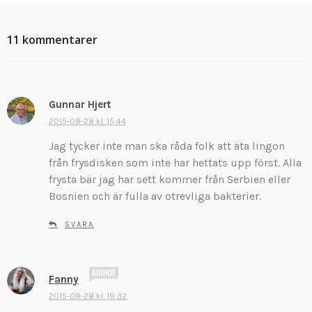
11 kommentarer
Gunnar Hjert
s
k
2015-08-28 kl. 15:44
r
Jag tycker inte man ska råda folk att äta lingon
i
från frysdisken som inte har hettats upp först. Alla
v
frysta bär jag har sett kommer från Serbien eller
e
Bosnien och är fulla av otrevliga bakterier.
r
:
SVARA
s
Fanny
k
2015-08-28 kl. 19:32
r