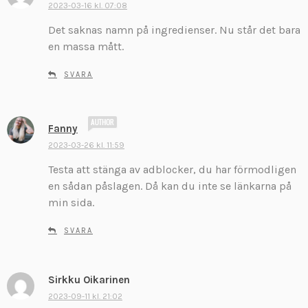
k
2023-03-16 kl. 07:08
r
Det saknas namn på ingredienser. Nu står det bara
i
en massa mått.
v
e
SVARA
r
:
s
Fanny
k
2023-03-26 kl. 11:59
r
Testa att stänga av adblocker, du har förmodligen
i
v
en sådan påslagen. Då kan du inte se länkarna på
e
min sida.
r
:
SVARA
Sirkku Oikarinen
s
k
2023-09-11 kl. 21:02