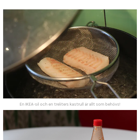
En IKEA-sil och en treliters kastrull är allt som behövs!