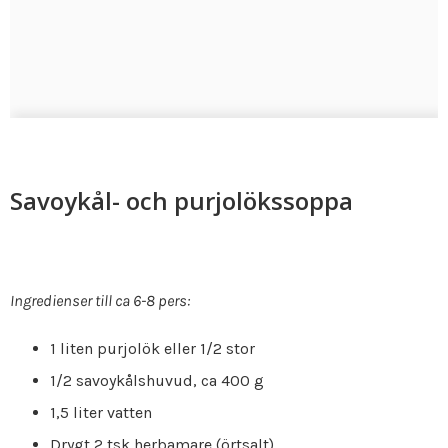
Savoykål- och purjolökssoppa
Ingredienser till ca 6-8 pers:
1 liten purjolök eller 1/2 stor
1/2 savoykålshuvud, ca 400 g
1,5 liter vatten
Drygt 2 tsk herbamare (örtsalt)