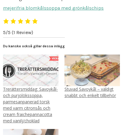
mejerifria blomkålssoppa med grönkålschips
5/5
(1 Review)
Du kanske också gillar dessa inlägg
Trerättersmiddag: Savoykål-
Stuvad Savoykål – väldigt
och purjolökssoppa,
snabbt och enkelt tillbehör
parmesanpanerad torsk
med varm citronsås och
cream fraichepannacotta
med vanilj/choklad