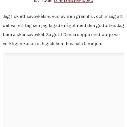
KATEGORI:
LCHF LUNCH/MIDDAG
Jag fick ett savoykålshuvud av min grannfru, och insåg att
det var ett tag sen jag lagade något med den godbiten. Jag
bara älskar savoykål. Så gott! Denna soppa med purjo var
verkligen kanon och gick hem hos hela familjen.