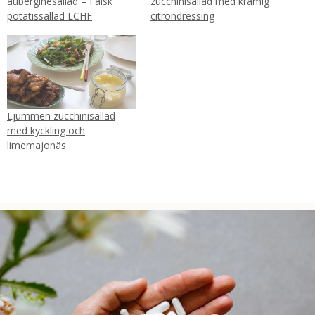
auberginesallad – Falsk
zucchinisallad med krämig
potatissallad LCHF
citrondressing
Ljummen zucchinisallad
med kyckling och
limemajonäs