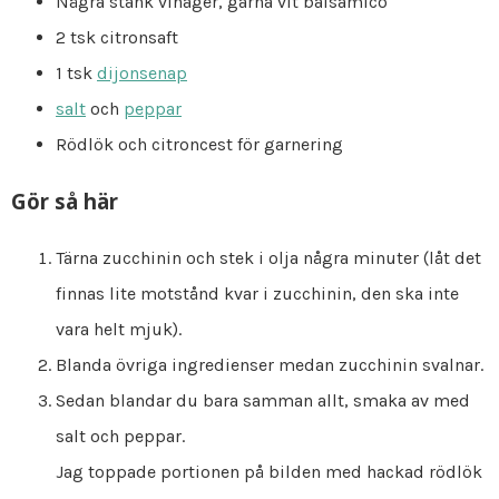
Några stänk vinäger, gärna vit balsamico
2 tsk citronsaft
1 tsk
dijonsenap
salt
och
peppar
Rödlök och citroncest för garnering
Gör så här
Tärna zucchinin och stek i olja några minuter (låt det
finnas lite motstånd kvar i zucchinin, den ska inte
vara helt mjuk).
Blanda övriga ingredienser medan zucchinin svalnar.
Sedan blandar du bara samman allt, smaka av med
salt och peppar.
Jag toppade portionen på bilden med hackad rödlök