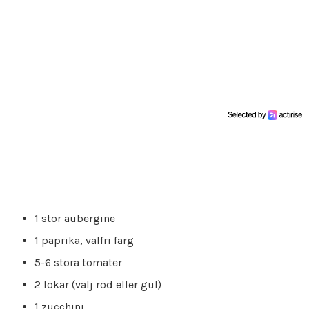
1 stor aubergine
1 paprika, valfri färg
5-6 stora tomater
2 lökar (välj röd eller gul)
1 zucchini