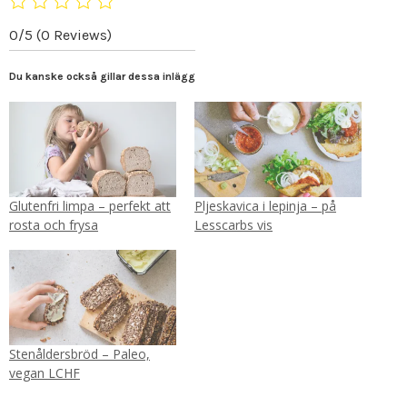
0/5
(0 Reviews)
Du kanske också gillar dessa inlägg
Glutenfri limpa – perfekt att
Pljeskavica i lepinja – på
rosta och frysa
Lesscarbs vis
Stenåldersbröd – Paleo,
vegan LCHF