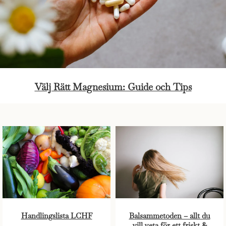
Välj Rätt Magnesium: Guide och Tips
Handlingslista LCHF
Balsammetoden – allt du
vill veta för ett friskt &