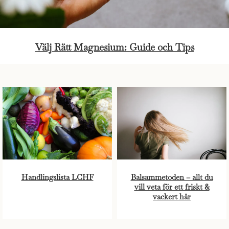
Välj Rätt Magnesium: Guide och Tips
Handlingslista LCHF
Balsammetoden – allt du
vill veta för ett friskt &
vackert hår