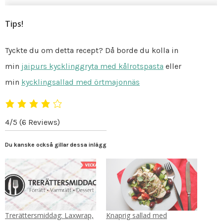
Tips!
Tyckte du om detta recept? Då borde du kolla in
min
jaipurs kycklinggryta med kålrotspasta
eller
min
kycklingsallad med örtmajonnäs
4/5
(6 Reviews)
Du kanske också gillar dessa inlägg
Trerättersmiddag: Laxwrap,
Knaprig sallad med