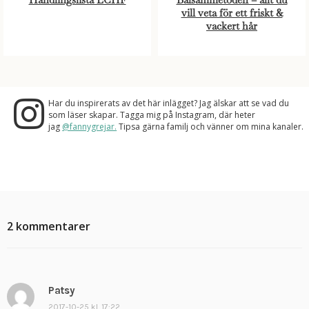
vill veta för ett friskt &
vackert hår
Har du inspirerats av det här inlägget? Jag älskar att se vad du
som läser skapar. Tagga mig på Instagram, där heter
jag
@fannygrejar.
Tipsa gärna familj och vänner om mina kanaler.
2 kommentarer
Patsy
s
k
2017-10-25 kl. 17:22