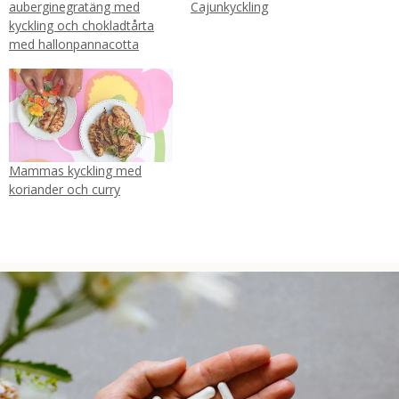
auberginegratäng med
Cajunkyckling
kyckling och chokladtårta
med hallonpannacotta
Mammas kyckling med
koriander och curry