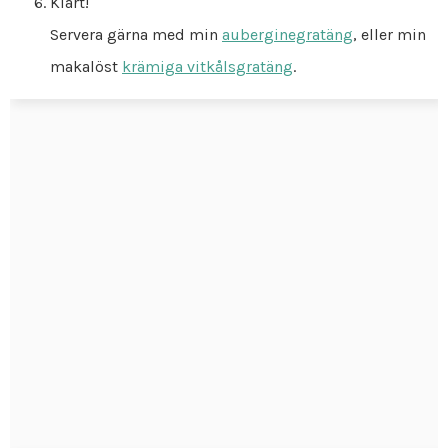
Klart!
Servera gärna med min
auberginegratäng
, eller min
makalöst
krämiga vitkålsgratäng
.