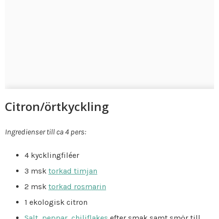
Citron/örtkyckling
Ingredienser till ca 4 pers:
4 kycklingfiléer
3 msk
torkad timjan
2 msk
torkad rosmarin
1 ekologisk citron
Salt
,
peppar
,
chiliflakes
efter smak samt smör till