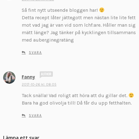
r
Så fint nytt utseende bloggen har!
i
Detta recept låter jättegott men nästan lite lite fett
v
mot vad jag är van vid som lchf:are. Håller man sig
e
mätt länge? Jag tänker på kycklingen tillsammans
r
:
med auberginegratäng
SVARA
s
Fanny
k
2017-10-26 kl. 08:05
r
Tack snälla! Vad roligt att höra att du gillar det.
i
v
Bara ha god olivolja till! Då får du upp fetthalten.
e
r
SVARA
:
Lämna ett svar