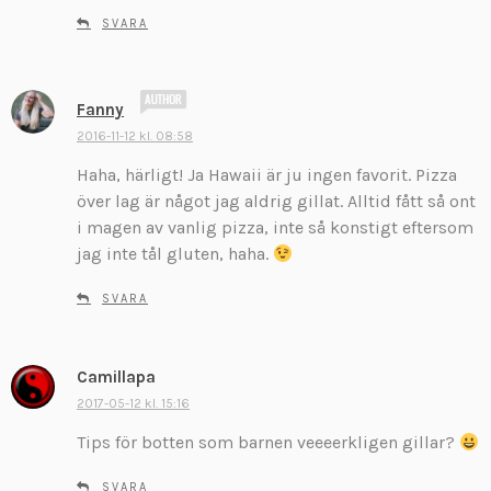
SVARA
s
Fanny
k
2016-11-12 kl. 08:58
r
Haha, härligt! Ja Hawaii är ju ingen favorit. Pizza
i
v
över lag är något jag aldrig gillat. Alltid fått så ont
e
i magen av vanlig pizza, inte så konstigt eftersom
r
jag inte tål gluten, haha.
:
SVARA
Camillapa
s
k
2017-05-12 kl. 15:16
r
Tips för botten som barnen veeeerkligen gillar?
i
v
SVARA