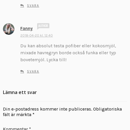
SVARA
s
Fanny
k
2018-04-20 kl. 12:40
r
Du kan absolut testa pofiber eller kokosmjöl,
i
v
mixade havregryn borde också funka eller typ
e
bovetemjöl. Lycka till!
r
:
SVARA
Lämna ett svar
Din e-postadress kommer inte publiceras.
Obligatoriska
fält är märkta
*
Kommentar
*