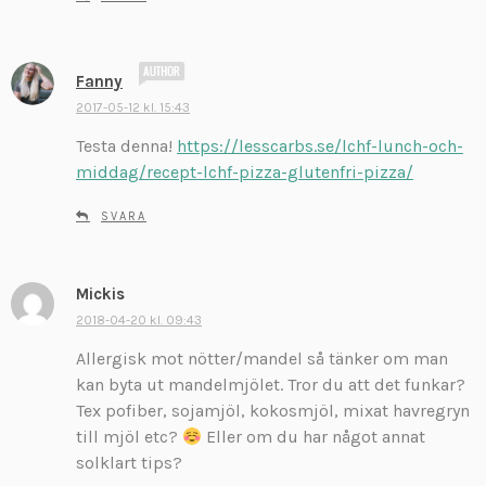
e
r
:
s
Fanny
k
2017-05-12 kl. 15:43
r
Testa denna!
https://lesscarbs.se/lchf-lunch-och-
i
v
middag/recept-lchf-pizza-glutenfri-pizza/
e
r
SVARA
:
Mickis
s
k
2018-04-20 kl. 09:43
r
Allergisk mot nötter/mandel så tänker om man
i
kan byta ut mandelmjölet. Tror du att det funkar?
v
Tex pofiber, sojamjöl, kokosmjöl, mixat havregryn
e
till mjöl etc?
Eller om du har något annat
r
:
solklart tips?