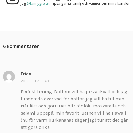
jag
@fannygrejar.
Tipsa gärna familj och vänner om mina kanaler.
6 kommentarer
Frida
s
k
2016-11-11 kl. 11:49
r
Perfekt timing. Dottern vill ha pizza ikväll och jag
i
funderade över vad för botten jag vill ha till min.
v
Nåt lätt och gott! Det blir rödlök, mozzarella och
e
salami uppepå, min favorit. Barnen vill ha Hawaii
r
:
(hu för varm burkananas säger jag) tur att det går
att göra olika.