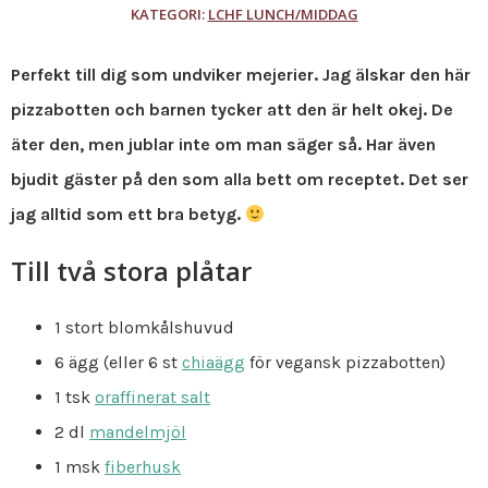
KATEGORI:
LCHF LUNCH/MIDDAG
Perfekt till dig som undviker mejerier. Jag älskar den här
pizzabotten och barnen tycker att den är helt okej. De
äter den, men jublar inte om man säger så. Har även
bjudit gäster på den som alla bett om receptet. Det ser
jag alltid som ett bra betyg.
Till två stora plåtar
1 stort blomkålshuvud
6 ägg (eller 6 st
chiaägg
för vegansk pizzabotten)
1 tsk
oraffinerat salt
2 dl
mandelmjöl
1 msk
fiberhusk