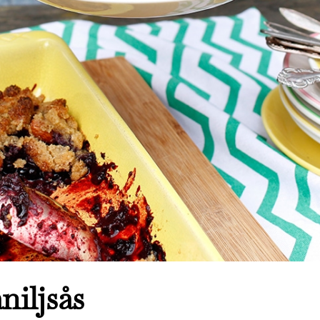
niljsås