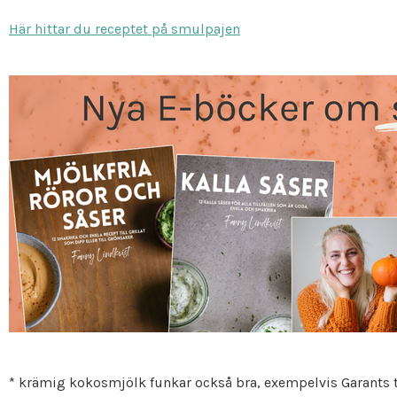
Här hittar du receptet på smulpajen
* krämig kokosmjölk funkar också bra, exempelvis Garants t