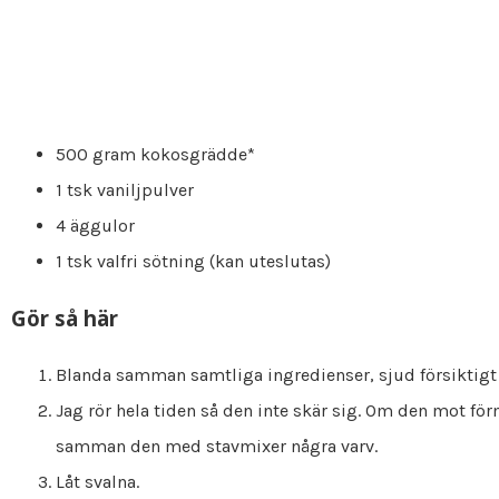
500 gram kokosgrädde*
1 tsk vaniljpulver
4 äggulor
1 tsk valfri sötning (kan uteslutas)
Gör så här
Blanda samman samtliga ingredienser, sjud försiktigt t
Jag rör hela tiden så den inte skär sig. Om den mot f
samman den med stavmixer några varv.
Låt svalna.