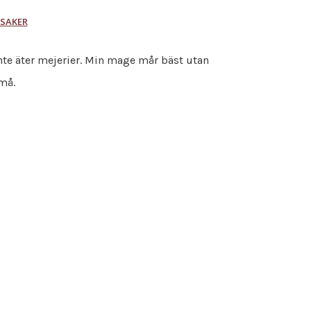
SAKER
nte äter mejerier. Min mage mår bäst utan
små.