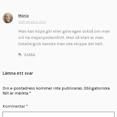
r
:
Maria
s
k
2017-04-23 kl. 20:11
r
Man kan köpa ghi eller göra egen också om man
i
vill ha mejeriproteinfritt. Men så klart är man
v
tokallergisk kanske man ska skippa det helt.
e
r
SVARA
:
Lämna ett svar
Din e-postadress kommer inte publiceras.
Obligatoriska
fält är märkta
*
Kommentar
*