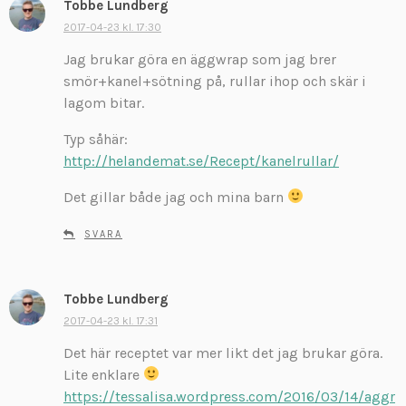
Tobbe Lundberg
s
k
2017-04-23 kl. 17:30
r
Jag brukar göra en äggwrap som jag brer
i
smör+kanel+sötning på, rullar ihop och skär i
v
lagom bitar.
e
r
Typ såhär:
:
http://helandemat.se/Recept/kanelrullar/
Det gillar både jag och mina barn
SVARA
Tobbe Lundberg
s
k
2017-04-23 kl. 17:31
r
Det här receptet var mer likt det jag brukar göra.
i
Lite enklare
v
https://tessalisa.wordpress.com/2016/03/14/aggr
e