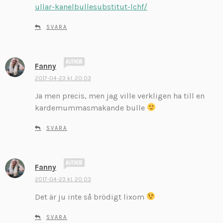
ullar-kanelbullesubstitut-lchf/
r
:
SVARA
s
Fanny
k
2017-04-23 kl. 20:03
r
Ja men precis, men jag ville verkligen ha till en
i
v
kardemummasmakande bulle
e
r
SVARA
:
s
Fanny
k
2017-04-23 kl. 20:03
r
Det är ju inte så brödigt lixom
i
v
SVARA
e