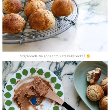
Nygräddade! Så goda som släta bullar också.