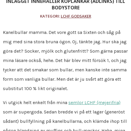
INLÄGGET INNEHÅLLER KÖPLÄNKAR (ADLINKS) TILL
BODYSTORE
KATEGORI:
LCHF GODSAKER
Kanelbullar mamma. Det vore gott sa Sixten och såg på
mig med sina stora bruna ögon. Oj, tänkte jag. Hur ska jag
göra det? Socker, mjölk och glutenfritt? Som gärna passar
mina läsare också, hehe. Det här blev mitt försök 1, och jag
tycker att det smakar som bullar, men kanske inte samma
form som vanliga bullar. Men det är ju svårt att göra ett
substitut 100 % likt originalet.
Vi utgick helt enkelt från mina
semlor LCHF (mejerifria)
som är supergoda. Sedan bredde vi på ett lager (generöst
sådant) bullfyllning på kanelbullarna, och klämde ihop till
någon blandning av muffins och bull-mackor. Haha, mina