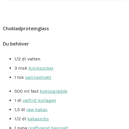
Chokladproteinglass
Du behöver
1/2 dl vatten
3 msk
björksocker
1 tsk
vaniljextrakt
500 ml fast
kokosgrädde
1 dl
valfritt kollagen
1,5 dl
raw kakao
1/2 dl
kakaonibs
1 nypa
oraffinerat havssalt