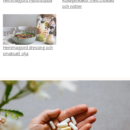
Hemmagjord nyponsoppa
Kollagenkakor med choklad
och nötter
Hemmagjord dressing och
smaksatt olja