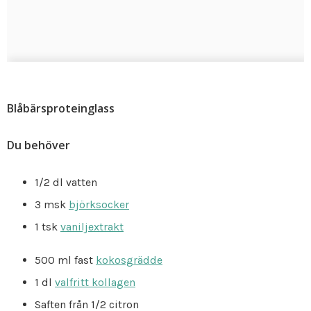
Blåbärsproteinglass
Du behöver
1/2 dl vatten
3 msk
björksocker
1 tsk
vaniljextrakt
500 ml fast
kokosgrädde
1 dl
valfritt kollagen
Saften från 1/2 citron