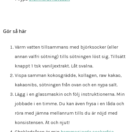
Gör så här
Värm vatten tillsammans med björksocker (eller
annan valfri sötning) tills sötningen löst sig. Tillsätt
knappt 1 tsk vaniljextrakt. Låt svalna.
Vispa samman kokosgrädde, kollagen, raw kakao,
kakaonibs, sötningen från ovan och en nypa salt.
Lägg i en glassmaskin och följ instruktionerna. Min
jobbade i en timme. Du kan även frysa i en låda och
röra med jämna mellanrum tills du är nöjd med
konsistensen. Ät och njut!
Chokladsåsen är min
hemmagjorda sockerfria