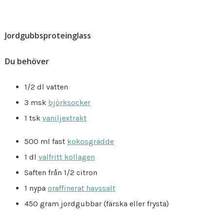
Jordgubbsproteinglass
Du behöver
1/2 dl vatten
3 msk
björksocker
1 tsk
vaniljextrakt
500 ml fast
kokosgrädde
1 dl
valfritt kollagen
Saften från 1/2 citron
1 nypa
oraffinerat havssalt
450 gram jordgubbar (färska eller frysta)