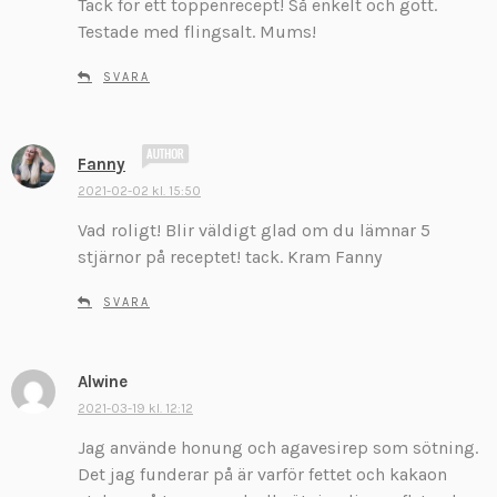
Tack för ett toppenrecept! Så enkelt och gott.
i
Testade med flingsalt. Mums!
v
e
SVARA
r
:
s
Fanny
k
2021-02-02 kl. 15:50
r
Vad roligt! Blir väldigt glad om du lämnar 5
i
v
stjärnor på receptet! tack. Kram Fanny
e
r
SVARA
:
Alwine
s
k
2021-03-19 kl. 12:12
r
Jag använde honung och agavesirep som sötning.
i
Det jag funderar på är varför fettet och kakaon
v