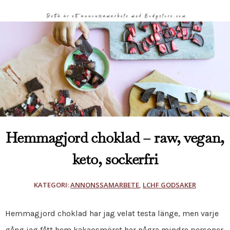
Hemmagjord choklad – raw, vegan,
keto, sockerfri
KATEGORI:
ANNONSSAMARBETE
,
LCHF GODSAKER
Hemmagjord choklad har jag velat testa länge, men varje
gång jag fått hem kakaosmöret har några mindre personer