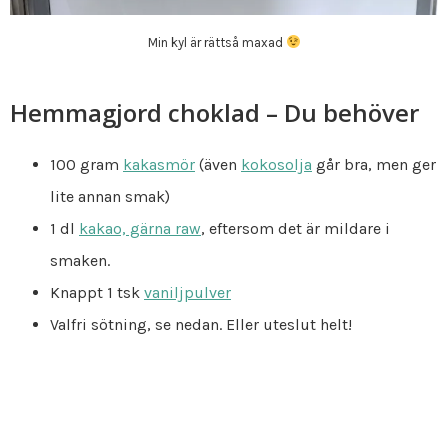
Min kyl är rättså maxad
Hemmagjord choklad – Du behöver
100 gram
kakasmör
(även
kokosolja
går bra, men ger
lite annan smak)
1 dl
kakao, gärna raw
, eftersom det är mildare i
smaken.
Knappt 1 tsk
vaniljpulver
Valfri sötning, se nedan. Eller uteslut helt!