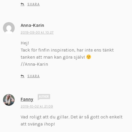
SVARA
e
r
:
Anna-Karin
s
k
2019-09-30 kl. 10:27
r
Hej!
i
Tack för finfin inspiration, har inte ens tänkt
v
tanken att man kan göra själv!
e
//Anna-Karin
r
:
SVARA
s
Fanny
k
2019-10-02 kl. 21:09
r
Vad roligt att du gillar. Det är så gott och enkelt
i
v
att svänga ihop!
e