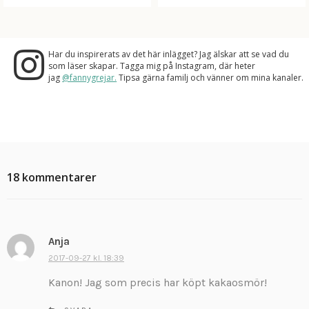
Har du inspirerats av det här inlägget? Jag älskar att se vad du
som läser skapar. Tagga mig på Instagram, där heter
jag
@fannygrejar.
Tipsa gärna familj och vänner om mina kanaler.
18 kommentarer
Anja
s
k
2017-09-27 kl. 18:39
r
Kanon! Jag som precis har köpt kakaosmör!
i
v