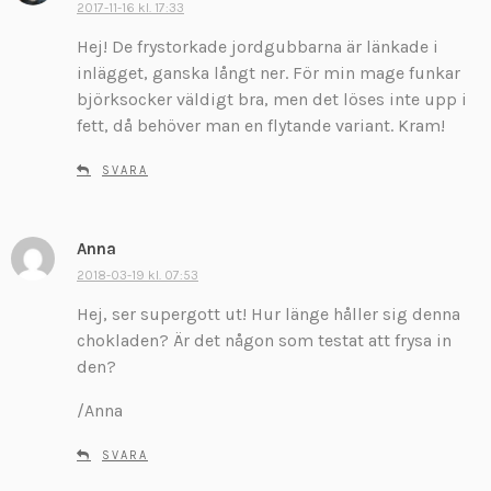
2017-11-16 kl. 17:33
r
Hej! De frystorkade jordgubbarna är länkade i
i
v
inlägget, ganska långt ner. För min mage funkar
e
björksocker väldigt bra, men det löses inte upp i
r
fett, då behöver man en flytande variant. Kram!
:
SVARA
Anna
s
k
2018-03-19 kl. 07:53
r
Hej, ser supergott ut! Hur länge håller sig denna
i
chokladen? Är det någon som testat att frysa in
v
den?
e
r
/Anna
:
SVARA