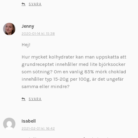
r
SVARA
:
Jenny
s
k
2020-01-14 kl. 15:38
r
Hej!
i
v
Hur mycket kolhydrater kan man uppskatta att
e
grundreceptet innehåller med lite björksocker
r
som sötning? Om en vanlig 85% mörk choklad
:
innehåller typ 15-20g per 100g, är det ungefär
samma eller mindre?
SVARA
Isabell
s
k
2021-02-01 kl. 16:42
r