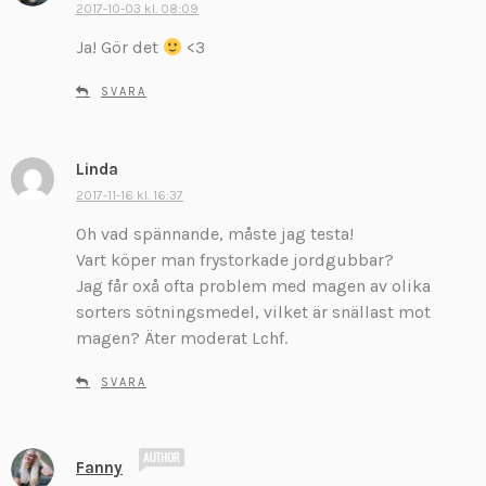
2017-10-03 kl. 08:09
r
Ja! Gör det
<3
i
v
SVARA
e
r
:
Linda
s
k
2017-11-16 kl. 16:37
r
Oh vad spännande, måste jag testa!
i
Vart köper man frystorkade jordgubbar?
v
Jag får oxå ofta problem med magen av olika
e
sorters sötningsmedel, vilket är snällast mot
r
:
magen? Äter moderat Lchf.
SVARA
s
Fanny
k