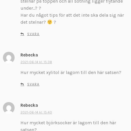
stelnar på toppen och all sötning ligger flytande
e
under..? ?
r
:
Har du något tips för att det inte ska dela sig när
det stelnar?
?
SVARA
Rebecka
s
k
2021-06-14 kl. 15:38
r
Hur mycket xylitol är lagom till den här satsen?
i
v
SVARA
e
r
:
Rebecka
s
k
2021-06-14 kl. 15:40
r
Hur mycket björksocker är lagom till den här
i
satsen?