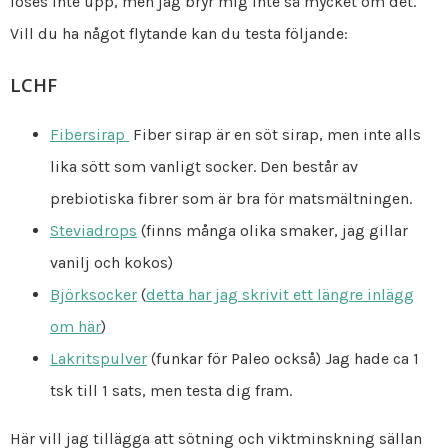
löses inte upp, men jag bryr mig inte så mycket om det.
Vill du ha något flytande kan du testa följande:
LCHF
Fibersirap
Fiber sirap är en söt sirap, men inte alls
lika sött som vanligt socker. Den består av
prebiotiska fibrer som är bra för matsmältningen.
Steviadrops
(finns många olika smaker, jag gillar
vanilj och kokos)
Björksocker
(
detta har jag skrivit ett längre inlägg
om här
)
Lakritspulver
(funkar för Paleo också) Jag hade ca 1
tsk till 1 sats, men testa dig fram.
Här vill jag tillägga att sötning och viktminskning sällan