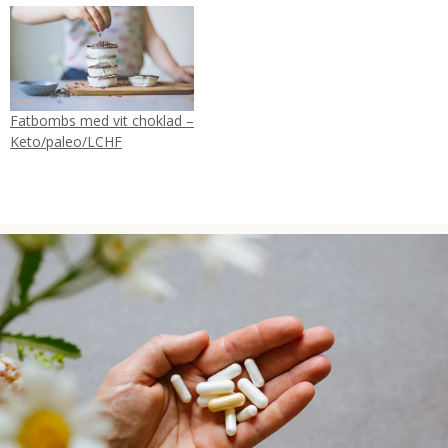
Fatbombs med vit choklad –
Keto/paleo/LCHF