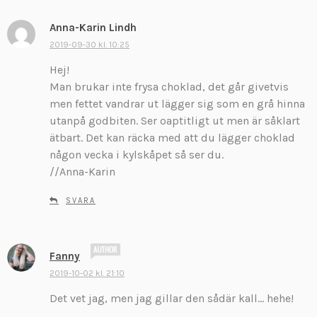
Anna-Karin Lindh
s
k
2019-09-30 kl. 10:25
r
Hej!
i
Man brukar inte frysa choklad, det går givetvis
v
men fettet vandrar ut lägger sig som en grå hinna
e
utanpå godbiten. Ser oaptitligt ut men är såklart
r
:
ätbart. Det kan räcka med att du lägger choklad
någon vecka i kylskåpet så ser du.
//Anna-Karin
SVARA
s
Fanny
k
2019-10-02 kl. 21:10
r
Det vet jag, men jag gillar den sådär kall… hehe!
i
v