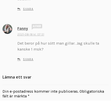
v
e
SVARA
r
:
s
Fanny
k
2021-08-18 kl. 07:51
r
Det beror på hur sött man gillar. Jag skulle ta
i
v
kanske 1 msk?
e
r
SVARA
:
Lämna ett svar
Din e-postadress kommer inte publiceras.
Obligatoriska
fält är märkta
*
Kommentar
*