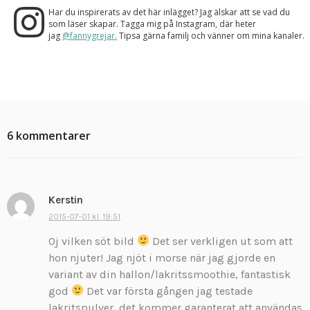
Har du inspirerats av det här inlägget? Jag älskar att se vad du
som läser skapar. Tagga mig på Instagram, där heter
jag
@fannygrejar.
Tipsa gärna familj och vänner om mina kanaler.
6 kommentarer
Kerstin
s
k
2015-07-01 kl. 19:51
r
Oj vilken söt bild
Det ser verkligen ut som att
i
hon njuter! Jag njöt i morse när jag gjorde en
v
variant av din hallon/lakritssmoothie, fantastisk
e
god
Det var första gången jag testade
r
:
lakritspulver, det kommer garanterat att användas