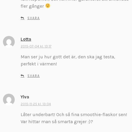
fler gånger
SVARA
Lotta
s
k
2015-07-04 kl. 13:17
r
Man ser ju hur gott det är, den ska jag testa,
i
perfekt i värmen!
v
e
SVARA
r
:
Ylva
s
k
2015-11-25 kl. 13:04
r
Låter underbart! Och så fina smoothie-flaskor sen!
i
Var hittar man så smarta grejer :)?
v
e