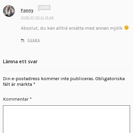
s
Fanny
k
2018-07-30 kl. 14:46
r
Absolut, du kan alltid ersätta med annan mjölk
i
v
SVARA
e
r
:
Lämna ett svar
Din e-postadress kommer inte publiceras.
Obligatoriska
fält är märkta
*
Kommentar
*