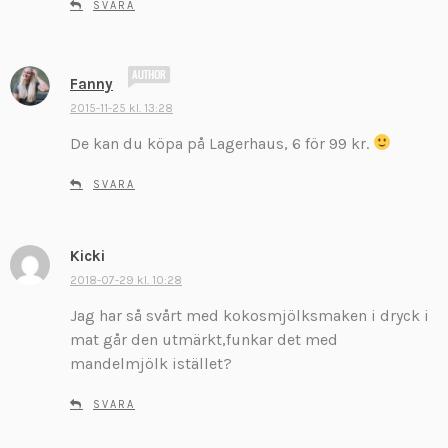
SVARA
r
:
s
Fanny
k
2015-11-25 kl. 13:28
r
De kan du köpa på Lagerhaus, 6 för 99 kr.
i
v
SVARA
e
r
:
Kicki
s
k
2018-07-29 kl. 10:28
r
Jag har så svårt med kokosmjölksmaken i dryck i
i
mat går den utmärkt,funkar det med
v
mandelmjölk istället?
e
r
SVARA
: