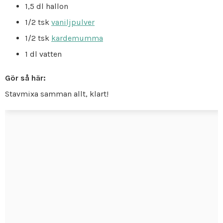
1,5 dl hallon
1/2 tsk
vaniljpulver
1/2 tsk
kardemumma
1 dl vatten
Gör så här:
Stavmixa samman allt, klart!