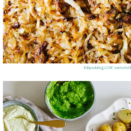
Kålpudding LCHF, oemotstå