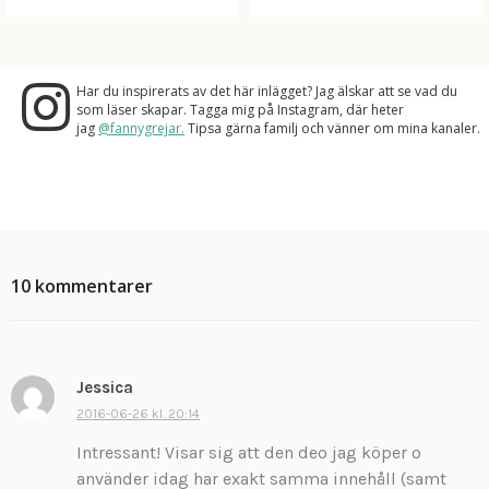
Har du inspirerats av det här inlägget? Jag älskar att se vad du
som läser skapar. Tagga mig på Instagram, där heter
jag
@fannygrejar.
Tipsa gärna familj och vänner om mina kanaler.
10 kommentarer
Jessica
s
k
2016-06-26 kl. 20:14
r
Intressant! Visar sig att den deo jag köper o
i
använder idag har exakt samma innehåll (samt
v