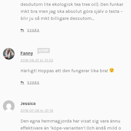
desdutom lite ekologisk tea tree oil). Den funkar
e
mkt bra men jag ska absolut göra själv o testa –
r
:
blir ju så mkt billigare dessutom…
SVARA
s
Fanny
k
2016-06-27 kl. 10:02
r
Härligt! Hoppas att den fungerar lika bra!
i
v
SVARA
e
r
:
Jessica
s
k
2016-07-06 kl. 07:19
r
Den egna hemmagjorda har visat sig vara ännu
i
effektivare än ‘köpe-varianten’! Och ändå mild o
v