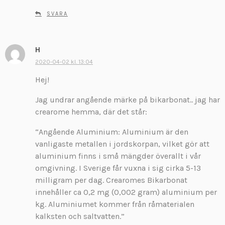
e
SVARA
r
:
H
s
k
2020-04-02 kl. 13:04
r
Hej!
i
v
Jag undrar angående märke på bikarbonat.. jag har
e
crearome hemma, där det står:
r
:
“Angående Aluminium: Aluminium är den
vanligaste metallen i jordskorpan, vilket gör att
aluminium finns i små mängder överallt i vår
omgivning. I Sverige får vuxna i sig cirka 5-13
milligram per dag. Crearomes Bikarbonat
innehåller ca 0,2 mg (0,002 gram) aluminium per
kg. Aluminiumet kommer från råmaterialen
kalksten och saltvatten.”