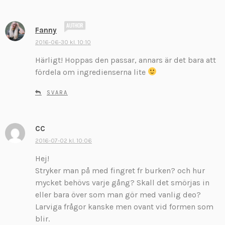
r
:
s
Fanny
k
2016-06-30 kl. 10:10
r
Härligt! Hoppas den passar, annars är det bara att
i
v
fördela om ingredienserna lite
e
r
SVARA
:
CC
s
k
2016-07-02 kl. 10:06
r
Hej!
i
Stryker man på med fingret fr burken? och hur
v
mycket behövs varje gång? Skall det smörjas in
e
eller bara över som man gör med vanlig deo?
r
:
Larviga frågor kanske men ovant vid formen som
blir.