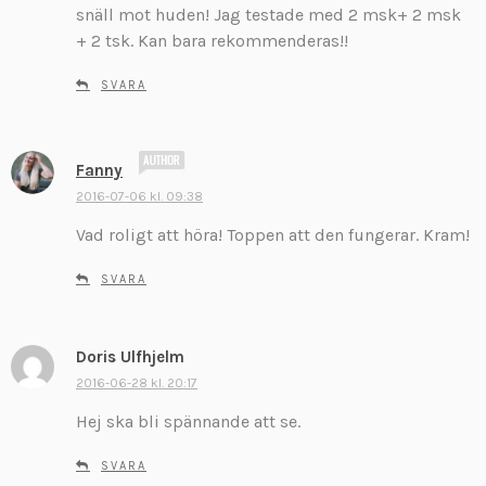
snäll mot huden! Jag testade med 2 msk+ 2 msk
e
+ 2 tsk. Kan bara rekommenderas!!
r
:
SVARA
s
Fanny
k
2016-07-06 kl. 09:38
r
Vad roligt att höra! Toppen att den fungerar. Kram!
i
v
SVARA
e
r
:
Doris Ulfhjelm
s
k
2016-06-28 kl. 20:17
r
Hej ska bli spännande att se.
i
v
SVARA
e