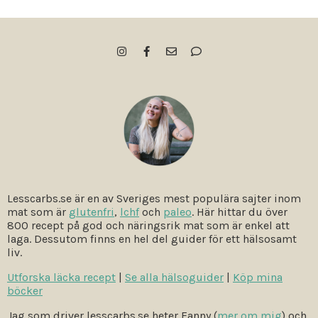
Lesscarbs.se är en av Sveriges mest populära sajter inom
mat som är
glutenfri
,
lchf
och
paleo
. Här hittar du över
800 recept på god och näringsrik mat som är enkel att
laga. Dessutom finns en hel del guider för ett hälsosamt
liv.
Utforska läcka recept
|
Se alla hälsoguider
|
Köp mina
böcker
Jag som driver lesscarbs.se heter Fanny (
mer om mig
) och