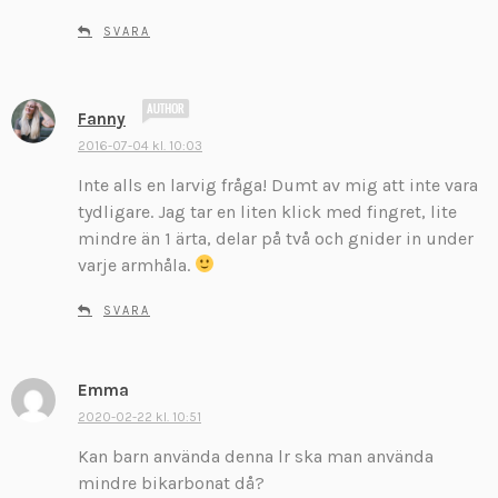
SVARA
s
Fanny
k
2016-07-04 kl. 10:03
r
Inte alls en larvig fråga! Dumt av mig att inte vara
i
v
tydligare. Jag tar en liten klick med fingret, lite
e
mindre än 1 ärta, delar på två och gnider in under
r
varje armhåla.
:
SVARA
Emma
s
k
2020-02-22 kl. 10:51
r
Kan barn använda denna lr ska man använda
i
mindre bikarbonat då?
v